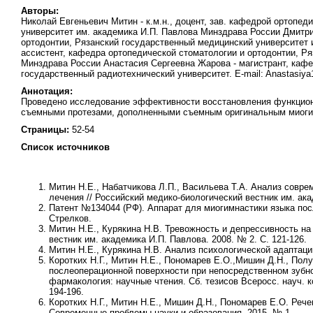
Авторы:
Николай Евгеньевич Митин - к.м.н., доцент, зав. кафедрой ортопе
университет им. академика И.П. Павлова Минздрава России Дмитри
ортодонтии, Рязанский государственный медицинский университет 
ассистент, кафедра ортопедической стоматологии и ортодонтии, Р
Минздрава России Анастасия Сергеевна Жарова - магистрант, каф
государственный радиотехнический университет. E-mail: Anastasiya
Аннотация:
Проведено исследование эффективности восстановления функцион
съемными протезами, дополненными съемным оригинальным миоги
Страницы:
52-54
Список источников
Митин Н.Е., Набатчикова Л.П., Васильева Т.А. Анализ совре
лечения // Российский медико-биологический вестник им. ака
Патент №134044 (РФ). Аппарат для миогимнастики языка после
Стрелков.
Митин Н.Е., Курякина Н.В. Тревожность и депрессивность н
вестник им. академика И.П. Павлова. 2008. № 2. С. 121-126.
Митин Н.Е., Курякина Н.В. Анализ психологической
адаптаци
Коротких Н.Г., Митин Н.Е., Пономарев Е.О.,Мишин Д.Н., Пол
послеоперационной поверхности при непосредственном зубн
фармакология: научные чтения. Сб. тезисов Всеросс. науч. 
194-196.
Коротких Н.Г., Митин Н.Е., Мишин Д.Н., Пономарев Е.О. Реч
Современные проблемы науки и образования. 2015. № 1.