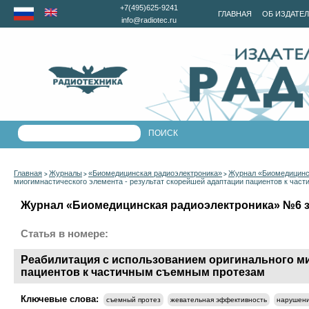
+7(495)625-9241
ГЛАВНАЯ
ОБ ИЗДАТЕ
info@radiotec.ru
Главная
Журналы
«Биомедицинская радиоэлектроника»
Журнал «Биомедицинск
>
>
>
миогимнастического элемента - результат скорейшей адаптации пациентов к ча
Журнал «Биомедицинская радиоэлектроника» №6 за
Статья в номере:
Реабилитация с использованием оригинального ми
пациентов к частичным съемным протезам
Ключевые слова:
съемный протез
жевательная эффективность
нарушени