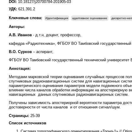
DOI:
10.18127/j20700784-201905-03
УДК:
621.391.2
Ключевые слова:
Идентификация
адаптивное оценивание
дискретно-не
Авторы:
А.В. Иванов
- д.т.н, доцент, профессор,
кафедра «Радиотехника», ФГБОУ ВО Тамбовский государственный те
В.О. Сурков
– аспирант,
ФГБОУ ВО Тамбовский государственный технический университет E-
Аннотация:
Методами марковской теории оценивания случайных процессов пол
спутниковых радионавигационных систем для навигационных сист
параметрического оценивания параметров модели подвижного объе
влиянии числа каналов обработки информации на апостериорную в
навигационных данных спутниковых радионавигационных систем.
Получены зависимость апостериорной вероятности параметра досто
достоверности от числа каналов и от отношения сигнал/шум.
Страницы:
25-39
Список источников
Система топографического ориентирования «Трона-1» // Обозр