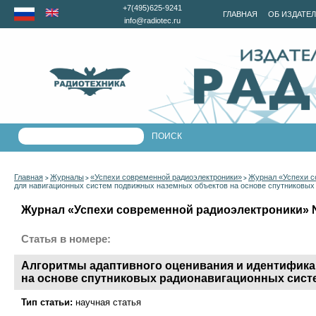
+7(495)625-9241
ГЛАВНАЯ
ОБ ИЗДАТЕ
info@radiotec.ru
Главная
Журналы
«Успехи современной радиоэлектроники»
Журнал «Успехи с
>
>
>
для навигационных систем подвижных наземных объектов на основе спутниковых
Журнал «Успехи современной радиоэлектроники» №5
Статья в номере:
Алгоритмы адаптивного оценивания и идентифика
на основе спутниковых радионавигационных сист
Тип статьи:
научная статья