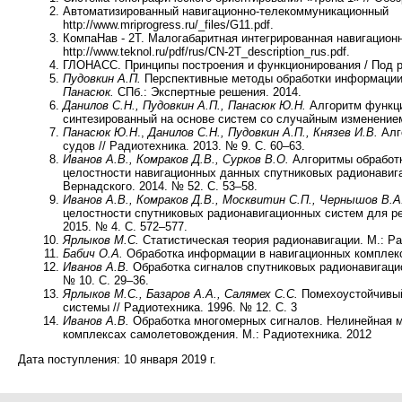
Автоматизированный навигационно-телекомм
http://www.mriprogress.ru/_files/G11.pdf.
КомпаНав - 2Т. Малогабаритная интегрированная навигацион
http://www.teknol.ru/pdf/rus/CN-2T_description_rus.pdf.
ГЛОНАСС. Принципы построения и функционирования / Под 
Пудовкин А.П.
Перспективные методы обработки информации 
Панасюк.
СПб.: Экспертные решения. 2014.
Данилов С.Н., Пудовкин А.П., Панасюк Ю.Н.
Алгоритм функци
синтезированный на основе систем со случайным изменением 
Панасюк Ю.Н
.,
Данилов С.Н., Пудовкин А.П., Князев И.В.
Алг
судов // Радиотехника. 2013. № 9. С. 60–63.
Иванов А.В., Комраков Д.В., Сурков В.О.
Алгоритмы обработк
целостности навигационных данных спутниковых радионавига
Вернадского. 2014. № 52. С. 53–58.
Иванов А.В., Комраков Д.В., Москвитин С.П., Чернышов В.А
целостности спутниковых радионавигационных систем для ре
2015. № 4. С. 572–577.
Ярлыков М.С.
Статистическая теория радионавигации. М.: Ра
Бабич О.А.
Обработка информации в навигационных комплекс
Иванов А.В.
Обработка сигналов спутниковых радионавигацио
№ 10. С. 29–36.
Ярлыков М.С., Базаров А.А., Салямех С.С.
Помехоустойчивый
системы // Радиотехника. 1996. № 12. С. 3
Иванов А.В.
Обработка многомерных сигналов. Нелинейная м
комплексах самолетовождения. М.: Радиотехника. 2012
Дата поступления:
10 января 2019 г.