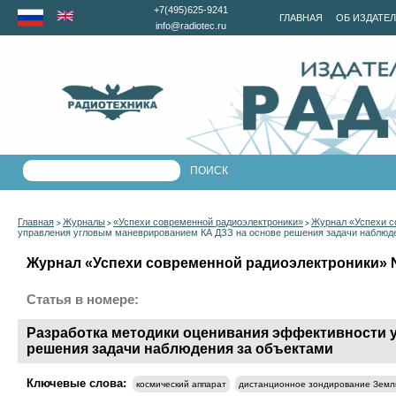
+7(495)625-9241
ГЛАВНАЯ
ОБ ИЗДАТЕ
info@radiotec.ru
Главная
Журналы
«Успехи современной радиоэлектроники»
Журнал «Успехи с
>
>
>
управления угловым маневрированием КА ДЗЗ на основе решения задачи наблюд
Журнал «Успехи современной радиоэлектроники» №1
Статья в номере:
Разработка методики оценивания эффективности 
решения задачи наблюдения за объектами
Ключевые слова:
космический аппарат
дистанционное зондирование Земл