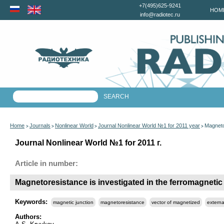
+7(495)625-9241
HOM
info@radiotec.ru
Home
Journals
Nonlinear World
Journal Nonlinear World №1 for 2011 year
Magnetor
>
>
>
>
Journal Nonlinear World №1 for 2011 г.
Article in number:
Magnetoresistance is investigated in the ferromagnetic 
Keywords:
magnetic junction
magnetoresistance
vector of magnetized
externa
Authors: