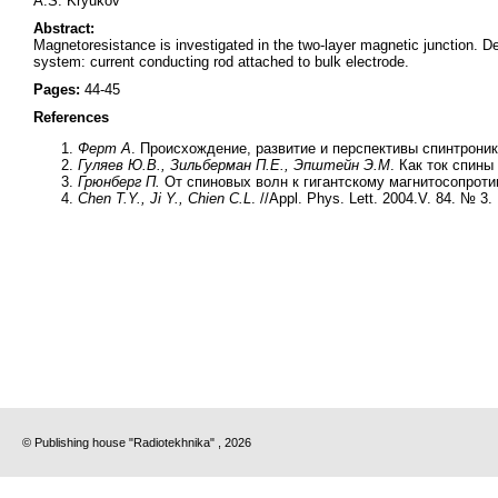
A.S. Kryukov
Abstract:
Magnetoresistance is investigated in the two-layer magnetic junction. Depe
system: current conducting rod attached to bulk electrode.
Pages:
44-45
References
Ферт А
. Происхождение, развитие и перспективы спинтроники
Гуляев Ю.В., Зильберман П.Е., Эпштейн Э.М
. Как ток спин
Грюнберг П.
От спиновых волн к гигантскому магнитосопротив
Chen T.Y., Ji Y., Chien C.L
. //Appl. Phys. Lett. 2004.V. 84. № 3. 
© Publishing house "Radiotekhnika" , 2026