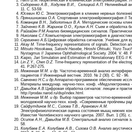
Гехт Б.М.
Теоретическая и клиническая электромиография. Ле
Сидоренко А.В., Ходулев В.И., Селицкий А.П.
Нелинейный ана
11. С. 53-59.
Юсевич Ю.С.
Электромиография в клинике нервных болезней.
Прянишникова О.А.
Спортивная электронейромиография // Те
Команцев В.Н., Заболотных В.А.
Методические основы клини
Зайченко К.В. Жаринов О.О., Кулин А.Н.
Съем и обработка би
Райгайян Р.М.
Анализ биомедицинских сигналов. Практически
Николаев С.Г.
Компьютерная электромиография в диагностике н
Сергиенко А.Б.
Цифровая обработка сигналов. Учебник для вуз
Akay M.
Time-frequency representations of signals. Detection a
Mitsuto Hosokawa, Satoshi Hasebe, Hiroshi Ohtsuki, Yozo Tsuc
Nystagmus // Japanese Ophthalmological Society. 2004. V. 48. Р.
Kaipio, Jari
Simulation and Estimation of Nonstationary EEG // Ku
Lin Z.Y., Chen D.Z.
Time-frequency representation of the electrog
41. P.267-275.
Меженная М.М.
и др.
Частотно-временной анализ интерферен
пациентов // Инженерный вестник. 2010. № 2 (30). С. 92 - 96.
Савченко Н.С.
и др.
Аппаратно-программное обеспечение иссл
Материалы междунар. научно-техн. конф. «Медэлектроника - 2
Давыдов А.В.
Цифровая обработка сигналов: лекции и практи
http://prodav.narod.ru/dsp/index.html.
Меженная М.М.
и др.
Выбор параметров частотно-временной 
молодежной научно-техн. конф. «Современные проблемы ради
Сайфутдинов М.С., Сизова Т.В., Аранович А.М.
Электрофизиологическая оценка состояния мышц нижних коне
Известия Челябинского научного центра. 2007. Вып. 1 (35). с. 
Осипов А.Н., Давыдов М.В.
Спектральный анализ сигналов эл
58.
Колубаев Е.А. Колубаев А.В., Сизова О.В.
Анализ акустическ