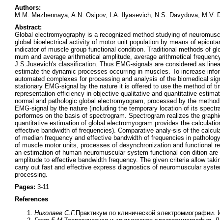
Authors:
M.M. Mezhennaya, A.N. Osipov, I.A. Ilyasevich, N.S. Davydova, M.V. 
Abstract:
Global electromyography is a recognized method studying of neuromuscula
global bioelectrical activity of motor unit population by means of epi
indicator of muscle group functional condition. Traditional methods of gl
mum and average arithmetical amplitude, average arithmetical frequency 
J.S.Jusevich's classification. Thus EMG-signals are considered as linear 
estimate the dynamic processes occurring in muscles. To increase infor
automated complexes for processing and analysis of the biomedical signa
stationary EMG-signal by the nature it is offered to use the method of t
representation efficiency in objective qualitative and quantitative esti
normal and pathologic global electromyogram, processed by the method of
EMG-signal by the nature (including the temporary location of its spect
performes on the basis of spectrogram. Spectrogram realizes the graphi
quantitative estimation of global electromyogram provides the calculati
effective bandwidth of frequencies). Comparative analy-sis of the calcul
of median frequency and effective bandwidth of frequencies in pathology
of muscle motor units, processes of desynchronization and functional reor
an estimation of human neuromuscular system functional con-dition are o
amplitude to effective bandwidth frequency. The given criteria allow taki
carry out fast and effective express diagnostics of neuromuscular syst
processing.
Pages:
3-11
References
Николаев С.Г.
Практикум по клинической электромиографии. И