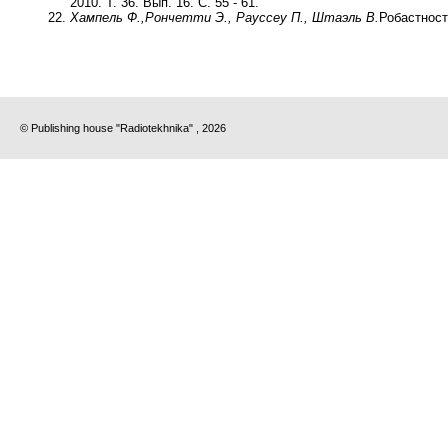
2010. Т. 36. Вып. 16. С. 55 - 61.
Хампель Ф.,
Рончетти Э., Рауссеу П., Штаэль В.
Робастност
© Publishing house "Radiotekhnika" , 2026