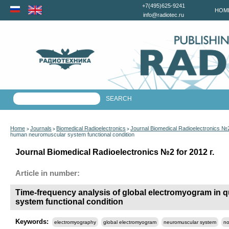
+7(495)625-9241
HOM
info@radiotec.ru
Home
Journals
Biomedical Radioelectronics
Journal Biomedical Radioelectronics №2
>
>
>
human neuromuscular system functional condition
Journal Biomedical Radioelectronics №2 for 2012 г.
Article in number:
Time-frequency analysis of global electromyogram in q
system functional condition
Keywords:
electromyography
global electromyogram
neuromuscular system
no