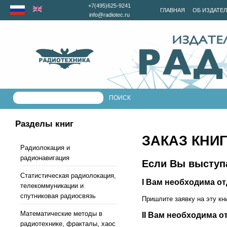
+7(495)625-9241
ГЛАВНАЯ
ОБ ИЗДАТЕ
info@radiotec.ru
Разделы книг
ЗАКАЗ КНИГ
Радиолокация и
радионавигация
Если Вы выступа
Статистическая радиолокация,
I Вам необходима о
телекоммуникации и
спутниковая радиосвязь
Пришлите заявку на эту кн
Математические методы в
II Вам необходима о
радиотехнике, фракталы, хаос