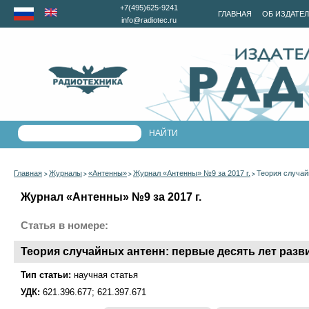
+7(495)625-9241
ГЛАВНАЯ
ОБ ИЗДАТЕ
info@radiotec.ru
Главная
Журналы
«Антенны»
Журнал «Антенны» №9 за 2017 г.
Теория случай
>
>
>
>
Журнал «Антенны» №9 за 2017 г.
Статья в номере:
Теория случайных антенн: первые десять лет разв
Тип статьи:
научная статья
УДК:
621.396.677; 621.397.671