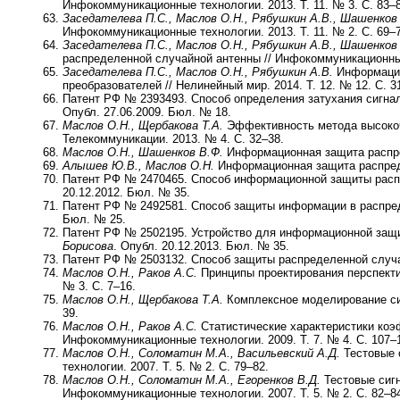
Инфокоммуникационные технологии. 2013. Т. 11. № 3. С. 83–8
Заседателева П.С., Маслов О.Н., Рябушкин А.В., Шашенков
Инфокоммуникационные технологии. 2013. Т. 11. № 2. С. 69–7
Заседателева П.С., Маслов О.Н., Рябушкин А.В., Шашенков
распределенной случайной антенны // Инфокоммуникационные 
Заседателева П.С., Маслов О.Н., Рябушкин А.В.
Информацио
преобразователей // Нелинейный мир. 2014. Т. 12. № 12. С. 3
Патент РФ № 2393493. Способ определения затухания сигна
Опубл. 27.06.2009. Бюл. № 18.
Маслов О.Н., Щербакова Т.А.
Эффективность метода высокоч
Телекоммуникации. 2013. № 4. С. 32–38.
Маслов О.Н., Шашенков В.Ф.
Информационная защита распред
Алышев Ю.В., Маслов О.Н.
Информационная защита распреде
Патент РФ № 2470465. Способ информационной защиты расп
20.12.2012. Бюл. № 35.
Патент РФ № 2492581. Способ защиты информации в распре
Бюл. № 25.
Патент РФ № 2502195. Устройство для информационной защ
Борисова
. Опубл. 20.12.2013. Бюл. № 35.
Патент РФ № 2503132. Способ защиты распределенной случ
Маслов О.Н., Раков А.С.
Принципы проектирования перспекти
№ 3. С. 7–16.
Маслов О.Н., Щербакова Т.А.
Комплексное моделирование сис
39.
Маслов О.Н., Раков А.С.
Статистические характеристики коэ
Инфокоммуникационные технологии. 2009. Т. 7. № 4. С. 107–
Маслов О.Н., Соломатин М.А., Васильевский А.Д.
Тестовые 
технологии. 2007. Т. 5. № 2. С. 79–82.
Маслов О.Н., Соломатин М.А., Егоренков В.Д.
Тестовые сиг
Инфокоммуникационные технологии. 2007. Т. 5. № 2. С. 82–8