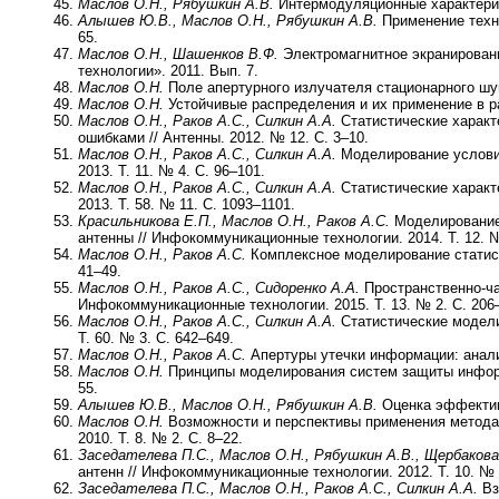
Маслов О.Н., Рябушкин А.В.
Интермодуляционные характерист
Алышев Ю.В., Маслов О.Н., Рябушкин А.В.
Применение техно
65.
Маслов О.Н., Шашенков В.Ф.
Электромагнитное экранирован
технологии». 2011. Вып. 7.
Маслов О.Н.
Поле апертурного излучателя стационарного шумо
Маслов О.Н.
Устойчивые распределения и их применение в ра
Маслов О.Н., Раков А.С., Силкин А.А.
Статистические характ
ошибками // Антенны. 2012. № 12. С. 3–10.
Маслов О.Н., Раков А.С., Силкин А.А.
Моделирование условий
2013. Т. 11. № 4. С. 96–101.
Маслов О.Н., Раков А.С., Силкин А.А.
Статистические характе
2013. Т. 58. № 11. С. 1093–1101.
Красильникова Е.П., Маслов О.Н., Раков А.С.
Моделирование 
антенны // Инфокоммуникационные технологии. 2014. Т. 12. №
Маслов О.Н., Раков А.С.
Комплексное моделирование статисти
41–49.
Маслов О.Н., Раков А.С., Сидоренко А.А.
Пространственно-ча
Инфокоммуникационные технологии. 2015. Т. 13. № 2. С. 206
Маслов О.Н., Раков А.С., Силкин А.А.
Статистические модели 
Т. 60. № 3. С. 642–649.
Маслов О.Н., Раков А.С.
Апертуры утечки информации: анализ
Маслов О.Н.
Принципы моделирования систем защиты информа
55.
Алышев Ю.В., Маслов О.Н., Рябушкин А.В.
Оценка эффективн
Маслов О.Н.
Возможности и перспективы применения метода
2010. Т. 8. № 2. С. 8–22.
Заседателева П.С., Маслов О.Н., Рябушкин А.В., Щербакова
антенн // Инфокоммуникационные технологии. 2012. Т. 10. № 
Заседателева П.С., Маслов О.Н., Раков А.С., Силкин А.А.
Вз