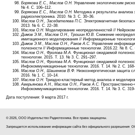
Борякова Е.С., Маслов О.Н.
Управление экологическим риском
№ 4. C. 106–112.
Борякова Е.С., Маслов О.Н.
Методика и результаты анализа 
радиоэлектроника. 2010. № 3. С. 30–36.
Маслов О.Н., Заседателева П.С.
Электромагнитная безопасн
2013. № 6. С. 22–38.
Маслов О.Н.
Моделирование неопределенностей // Нейрокомпь
Димов Э.М., Маслов О.Н., Трошин Ю.В.
Снижение неопределе
имитационного моделирования // Информационные технологии
Димов Э.М., Маслов О.Н., Раков А.С.
Управление информацио
полезности // Информационные технологии. 2016.22. № 8. С. 
Маслов О.Н., Фролова М.А.
Функционал ожидаемой полезност
технологии. 2015. Т. 13. № 3. С. 291–297.
Маслов О.Н., Фролова М.А.
Функционал ожидаемой полезност
Инфокоммуникационные технологии. 2016. Т. 14. № 2. С. 168
Маслов О.Н., Шашенков В.Ф.
Низкоэнергетическая защита сл
2016. № 1. С. 10–14.
Маслов О.Н.
Триадно-кластерный метод анализа и моделирова
Аверьянова А.Н., Маслов О.Н., Раков А.С.
Пространственно-ч
Инфокоммуникационные технологии. 2016. Т. 14. № 3. С. 319
Дата поступления:
9 марта 2017 г.
© 2026, ООО Издательство Радиотехника. Все права защищены.
Запрещается использование информации сайта без официального разрешения О