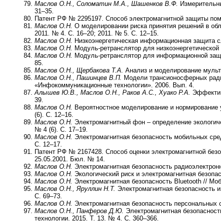
Маслов О.Н., Соломатин М.А., Шашенков В.Ф.
Измерительны
31–35.
Патент РФ № 2295197. Способ электромагнитной защиты по
Маслов О.Н.
О моделировании риска принятия решений в обл
2011. № 4. С. 16–20; 2011. № 5. С. 12–15.
Маслов О.Н.
Низкоэнергетическая информационная защита слу
Маслов О.Н.
Модуль-ретранслятор для низкоэнергетической 
Маслов О.Н.
Модуль-ретранслятор для информационной защит
85.
Маслов О.Н., Щербакова Т.А.
Анализ и моделирование мульти
Маслов О.Н., Пашинцев В.П.
Модели трансионосферных радио
«Инфокоммуникационные технологии». 2006. Вып. 4.
Алышев Ю.В., Маслов О.Н., Раков А.С., Хуако Р.А.
Эффективн
39.
Маслов О.Н.
Вероятностное моделирование и нормирование у
(6). С. 12–16.
Маслов О.Н.
Электромагнитный фон – определение экологичес
№ 4 (6). С. 17–19.
Маслов О.Н.
Электромагнитная безопасность мобильных сред
С. 12–17.
Патент РФ № 2167428. Способ оценки электромагнитной без
25.05.2001. Бюл. № 14.
Маслов О.Н.
Электромагнитная безопасность радиоэлектронн
Маслов О.Н.
Экологический риск и электромагнитная безопас
Маслов О.Н.
Электромагнитная безопасность Bluetooth // Моб
Маслов О.Н., Яруллин Н.Т.
Электромагнитная безопасность и
С. 69–73.
Маслов О.Н.
Электромагнитная безопасность персональных ср
Маслов О.Н., Панферов Д.Ю.
Электромагнитная безопасност
технологии. 2015. Т. 13. № 4. С. 360–366.