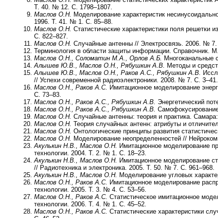
Т. 40. № 12. С. 1798–1807.
Маслов О.Н.
Моделирование характеристик несинусоидальног
1996. Т. 41. № 1. С. 85–88.
Маслов О.Н.
Статистические характеристики поля решетки из
С. 822–827.
Маслов О.Н.
Случайные антенны // Электросвязь. 2006. № 7. 
Терминология в области защиты информации. Справочник. М.
Маслов О.Н., Соломатин М.А., Орлов А.Б.
Многоканальные сл
Алышев Ю.В., Маслов О.Н., Рябушкин А.В.
Методы и средств
Алышев Ю.В., Маслов О.Н., Раков А.С., Рябушкин А.В.
Иссле
// Успехи современной радиоэлектроники. 2008. № 7. С. 3–41.
Маслов О.Н., Раков А.С.
Имитационное моделирование энерге
С. 73–83.
Маслов О.Н., Раков А.С., Рябушкин А.В.
Энергетический поте
Маслов О.Н., Раков А.С., Рябушкин А.В.
Самофокусирование с
Маслов О.Н.
Случайные антенны: теория и практика. Самара
Маслов О.Н.
Теория случайных антенн: атрибуты и отличител
Маслов О.Н.
Онтологические принципы развития статистическо
Маслов О.Н.
Моделирование неопределенностей // Нейрокомпь
Акулькин Н.В., Маслов О.Н.
Имитационное моделирование пр
технологии. 2004. Т. 2. № 1. С. 18–23.
Акулькин Н.В., Маслов О.Н.
Имитационное моделирование ста
// Радиотехника и электроника. 2005. Т. 50. № 7. С. 961–968.
Акулькин Н.В., Маслов О.Н.
Моделирование угловых характери
Маслов О.Н., Раков А.С.
Имитационное моделирование распр
технологии. 2005. Т. 3. № 4. С. 53–56.
Маслов О.Н., Раков А.С.
Статистическое имитационное моде
технологии. 2006. Т. 4. № 1. С. 45–52.
Маслов О.Н., Раков А.С.
Статистические характеристики случ