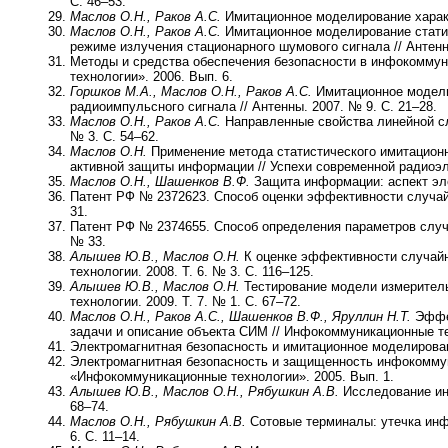
С. 46–53.
Маслов О.Н., Раков А.С.
Имитационное моделирование характ
Маслов О.Н., Раков А.С.
Имитационное моделирование статис
режиме излучения стационарного шумового сигнала // Антенны
Методы и средства обеспечения безопасности в инфокоммун
технологии». 2006. Вып. 6.
Горшков М.А., Маслов О.Н., Раков А.С.
Имитационное модели
радиоимпульсного сигнала // Антенны. 2007. № 9. С. 21–28.
Маслов О.Н., Раков А.С.
Направленные свойства линейной сл
№ 3. С. 54–62.
Маслов О.Н.
Применение метода статистического имитационн
активной защиты информации // Успехи современной радиоэле
Маслов О.Н., Шашенков В.Ф.
Защита информации: аспект элек
Патент РФ № 2372623. Способ оценки эффективности случай
31.
Патент РФ № 2374655. Способ определения параметров случ
№ 33.
Алышев Ю.В., Маслов О.Н.
К оценке эффективности случай
технологии. 2008. Т. 6. № 3. С. 116–125.
Алышев Ю.В., Маслов О.Н.
Тестирование модели измеритель
технологии. 2009. Т. 7. № 1. С. 67–72.
Маслов О.Н., Раков А.С., Шашенков В.Ф., Яруллин Н.Т.
Эффек
задачи и описание объекта СИМ // Инфокоммуникационные техн
Электромагнитная безопасность и имитационное моделирова
Электромагнитная безопасность и защищенность инфокомму
«Инфокоммуникационные технологии». 2005. Вып. 1.
Алышев Ю.В., Маслов О.Н., Рябушкин А.В.
Исследование инт
68–74.
Маслов О.Н., Рябушкин А.В.
Сотовые терминалы: утечка инф
6. С. 11–14.