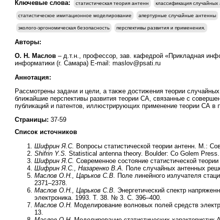
Ключевые слова:
статистическая теория антенн
классификация случайных
статистическое имитационное моделирование
апертурные случайные антенны
эколого-эргономическая безопасность
перспективы развития и применения.
Авторы:
О. Н. Маслов
– д.т.н., профессор, зав. кафедрой «Прикладная ин
информатики (г. Самара) E-mail: maslov@psati.ru
Аннотация:
Рассмотрены задачи и цели, а также достижения теории случайных 
ближайшие перспективы развития теории СА, связанные с соверше
публикаций и патентов, иллюстрирующих применение теории СА в п
Страницы:
37-59
Список источников
Шифрин Я.С.
Вопросы статистической теории антенн. М.: Сов
Shifrin Y.S.
Statistical antenna theory. Boulder: Co Golem Press.
Шифрин Я.С.
Современное состояние статистической теории ан
Шифрин Я.С., Назаренко В.А.
Поле случайных антенных решето
Маслов О.Н., Царьков С.В.
Поле линейного излучателя стацио
2371–2378.
Маслов О.Н., Царьков С.В.
Энергетический спектр напряженн
электроника. 1993. Т. 38. № 3. С. 396–400.
Маслов О.Н.
Моделирование волновых полей средств электрон
13.
Маслов О.Н.
Моделирование статистических характеристик А