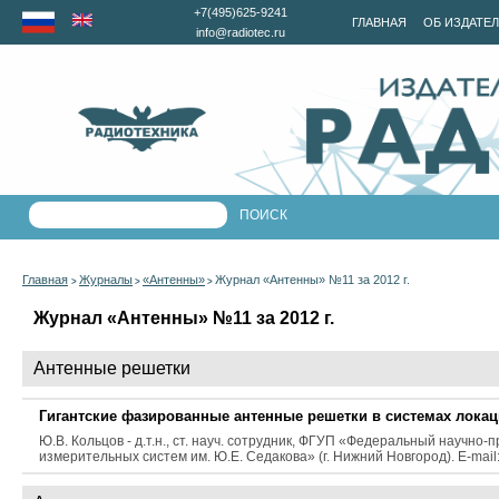
+7(495)625-9241
ГЛАВНАЯ
ОБ ИЗДАТЕ
info@radiotec.ru
Главная
Журналы
«Антенны»
Журнал «Антенны» №11 за 2012 г.
>
>
>
Журнал «Антенны» №11 за 2012 г.
Антенные решетки
Гигантские фазированные антенные решетки в системах локац
Ю.В. Кольцов - д.т.н., ст. науч. сотрудник, ФГУП «Федеральный научн
измерительных систем им. Ю.Е. Седакова» (г. Нижний Новгород). E-mail: