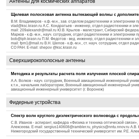
Антенны для космических аппаратов
Щелевая полосковая антенна вытекающей волны с дополнит
В.М. Владимиров - к.ф.-м.н., зав. отделом радиотехники и электроники
vlad@ksc.krasn.ru А.С. Кондратьев - инженер, отдел радиотехники и э
mail: 209alexandr@mail.ru Ю.В. Крылов - магистрант, Сибирский федераль
Марков - к.ф.-м.н., науч. сотрудник, отдел радиотехники и электроники
bob@iph.krasn.ru П.М. Федотов - вед. инженер, отдел радиотехники и 
mail: fpm1@mail.ru В.Н. Шепов - к.ф.-м.н., ст. науч. сотрудник, отдел 
СО РАН. E-mail: shepov @ksc.krasn.ru
Сверхширокополосные антенны
Методика и результаты расчета поля излучения плоской спи
А.А. Волков - науч. сотрудник, Военный авиационный инженерный универс
к.т.н., начальник лаборатории, Военный авиационный инженерный универс
авиационный инженерный университет (г. Воронеж)
Фидерные устройства
Спектр волн круглого диэлектрического волновода с продоль
С.В. Иванов - аспирант, кафедра «Физика и техника оптической связи»,
Алексеева. E-mail: sergius140608@rambler.ru, physics@nntu.nnov.ru А.В. 
Нижегородский государственный технический университет им. Р.Е. Алекс