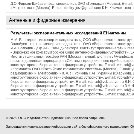
Д.О. Фирсов-Шибаев - вед. специалист, ЗАО «Голлард» (Москва). E-mail:
«Метриктест» (Москва). E-mail: dmitry.gez@gmail.com К.Н. Климов - вед.
Антенные и фидерные измерения
Результаты экспериментальных исследований ЕН-антенны
М.М. Башкиров - инженер-исследователь, ООО «Воронежское конструкто
Волобуев - к.т.н., инженер-исследователь, ОАО «Воронежское конструк
И.А. Володин - д.ф.-м.н., зам. директора, Институт проблем нефти и газ
«Воронежское конструкторское бюро антенно-фидерных устройств». E-mail:
Институт динамики геосфер РАН (Москва). E-mail: w-dmitriev@yandex.ru 
производственная корпорация «Системы прецизионного приборостроен
конструкторское бюро антенно-фидерных устройств». E-mail: vcb-ad@vc
«Космонит» ОАО «Российские космические системы» (Москва). E-mail: ylpo
радиофизики и электроники им. А. Я. Усикова НАН Украины (г.Харьков). 
конструкторское бюро антенно-фидерных устройств». E-mail: vcb-ad@vc
бюро антенно-фидерных устройств». E-mail: vcb-ad@vcb-ad.vrn.ru В.И. 
бюро антенно-фидерных устройств». E-mail: vcb-ad@vcb-ad.vrn.ru З.Н. 
конструкторское бюро антенно-фидерных устройств». E-mail: vcb-ad@vcb
конструкторское бюро антенно-фидерных устройств». E-mail: chap165@
© 2026, ООО Издательство Радиотехника. Все права защищены.
Запрещается использование информации сайта без официального разрешения О