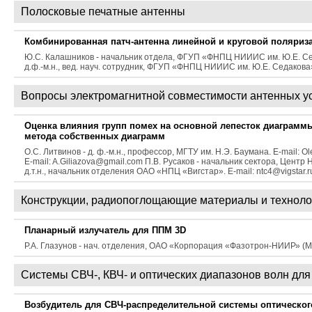
Полосковые печатные антенны
Комбинированная патч-антенна линейной и круговой поляриз
Ю.С. Калашников - начальник отдела, ФГУП «ФНПЦ НИИИС им. Ю.Е. Седако
д.ф.-м.н., вед. науч. сотрудник, ФГУП «ФНПЦ НИИИС им. Ю.Е. Седакова»
Вопросы электромагнитной совместимости антенных у
Оценка влияния групп помех на основной лепесток диаграмм
метода собственных диаграмм
О.С. Литвинов - д. ф.-м.н., профессор, МГТУ им. Н.Э. Баумана. E-mail: O
E-mail: A.Giliazova@gmail.com П.В. Русаков - начальник сектора, Центр 
д.т.н., начальник отделения ОАО «НПЦ «Вигстар». E-mail: ntc4@vigstar.r
Конструкции, радиопоглощающие материалы и техноло
Планарный излучатель для ППМ 3D
Р.А. Глазунов - нач. отделения, ОАО «Корпорация «Фазотрон-НИИР» (М
Системы СВЧ-, КВЧ- и оптических диапазонов волн для
Возбудитель для СВЧ-распределительной системы оптическог