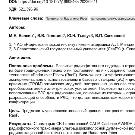
DOI:
https://doi.org/10.18127/j19998465-202302-11
УДК:
621.396.96
Ключевые слова:
Технология Radar-over-Fiber
волоконно-оптическая межсо
Авторы:
М.Е. Белкин
1
, В.В. Головин
2
, Ю.Н. Тыщук
3
, В.П. Савченко
4
1, 4 АО «Радиотехнический институт имени академика А.Л. Минца» 
2, 3 Севастопольский государственный университет (СевГУ) (г. Сев
Аннотация:
Постановка проблемы.
Развитие радиофотонного подхода в отра
на базе традиционных технологий построения, но и к созданию пр
технология «Radar-over-Fiber» (RaoF). Возможность и эффективно
экспериментально с использованием в базовых станциях (БС) и д
приемных (ПРОМ) оптических модулей, построенных на основе стан
преобразователей и электрических усилителей. Несмотря на прост
использовании РЛС для радиовидения, основные из которых – огр
разрешающей способности РЛС, что делает невозможным коррект
конфигурации.
Цель.
Предложить усовершенствованный принцип построения радио
RaoF.
Результаты.
С помощью СВЧ электронной САПР Cadence AWRDE ис
радиофотонного трансивера ультраширокополосной дуплексной во
радиолокационной системы по технологии Radar-over-Fiber.