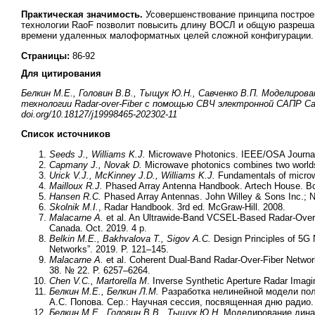
Практическая значимость.
Усовершенствование принципа построе
технологии RaoF позволит повысить длину ВОСЛ и общую разреша
времени удаленных малоформатных целей сложной конфигурации.
Страницы:
86-92
Для цитирования
Белкин М.Е., Головин В.В., Тыщук Ю.Н., Савченко В.П. Моделиро
технологии Radar-over-Fiber с помощью СВЧ электронной САПР Cade
doi.org/10.18127/j19998465-202302-11
Список источников
Seeds J., Williams K.J.
Microwave Photonics. IEEE/OSA Journal 
Capmany J., Novak D.
Microwave photonics combines two worlds.
Urick V.J., McKinney J.D., Williams
K.J.
Fundamentals of microw
Mailloux R.J.
Phased Array Antenna Handbook. Artech House. Bo
Hansen R.C.
Phased Array Antennas. John Willey & Sons Inc.; N
Skolnik M.I.
, Radar Handbook. 3rd ed. McGraw-Hill. 2008.
Malacarne
A
.
et al. An Ultrawide-Band VCSEL-Based Radar-Over-
Canada. Oct. 2019. 4 p.
Belkin M.E., Bakhvalova T., Sigov A.C.
Design Principles of 5G
Networks”. 2019. P. 121–145.
Malacarne A.
et al. Coherent Dual-Band Radar-Over-Fiber Networ
38. № 22. P. 6257–6264.
Chen V.C., Martorella M
. Inverse Synthetic Aperture Radar Imagi
Белкин М.Е., Белкин Л.М.
Разработка нелинейной модели пол
А.С. Попова. Сер.: Научная сессия, посвященная дню радио. 
Белкин М.Е., Головин В.В., Тыщук Ю.Н.
Моделирование динам