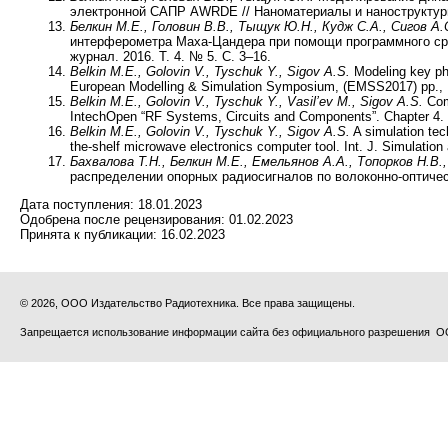
электронной САПР AWRDE // Наноматериалы и наноструктуры. 
Белкин М.Е., Головин В.В., Тыщук Ю.Н., Кудж С.А., Сигов А.
интерферометра Маха-Цандера при помощи программного сре
журнал. 2016. Т. 4. № 5. С. 3–16.
Belkin M.E., Golovin V., Tyschuk Y., Sigov A.S.
Modeling key ph
European Modelling & Simulation Symposium, (EMSS2017) pp., B
Belkin M.E., Golovin V., Tyschuk Y., Vasil’ev M., Sigov A.S.
Com
IntechOpen “RF Systems, Circuits and Components”. Chapter 4. 
Belkin M.E., Golovin V., Tyschuk Y., Sigov A.S.
A simulation tec
the-shelf microwave electronics computer tool. Int. J. Simulatio
Бахвалова Т.Н., Белкин М.Е., Емельянов А.А., Топорков Н.В.
распределении опорных радиосигналов по волоконно-оптическо
Дата поступления:
18.01.2023
Одобрена после рецензирования:
01.02.2023
Принята к публикации:
16.02.2023
© 2026, ООО Издательство Радиотехника. Все права защищены.
Запрещается использование информации сайта без официального разрешения О