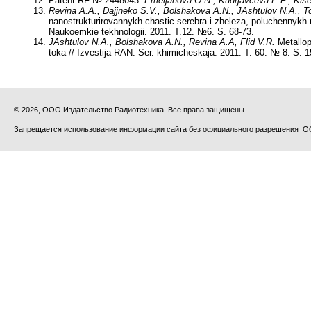
Patent RF № 2448043.
Emeljanova O.N., Kudrjavceva E.P., Kise
Revina A.A., Dajjneko S.V., Bolshakova A.N., JAshtulov N.A., To
nanostrukturirovannykh chastic serebra i zheleza, poluchennykh
Naukoemkie tekhnologii. 2011. T.12. №6. S. 68-73.
JAshtulov N.A., Bolshakova A.N., Revina A.A, Flid V.R.
Metallop
toka // Izvestija RAN. Ser. khimicheskaja. 2011. T. 60. № 8. S. 
© 2026, ООО Издательство Радиотехника. Все права защищены.
Запрещается использование информации сайта без официального разрешения О