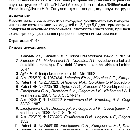
О.Н. Емельянова - к.х.н., зав. лабораторией неорганических реактиво
науч. сотрудник, ФГУП «ИРЕА» (Москва). E-mail: alexa20486@mail.r
Elena_kudr@list.ru Н.А. Яштулов - д.х.н., доцент, вед. науч. сотру
Аннотация:
Рассмотрены в зависимости от исходных кремнезёмистых материал
интервале кремнезёмистых модулей от 3,2 до 5,0 для терморегул
содержания основных компонентов, плотностей растворов, примесн
схема для осуществления процессов получения материалов.
Страницы:
41-47
Список источников
Korneev V.I., Danilov V.V.
ZHidkoe i rastvorimoe steklo. SPb.: Str
Korneev V.I., Medvedeva I.N., Nuzhdina N.I.
Issledovanie kolloi
(zhidkikh steklakh) // Tez. dokl. Vseros. soveshh. «Nauka i tekhn
S. 47.
Ajjler R.
KHimija kremnezema. M.: Mir. 1982.
A.s. (SSSR) № 1087464.
Sajamjan EH.A., Mirzajan G.T., Karapet
Patent RF № 2170213.
SHabanov N.A., Gorokhov S.N.
Sposob po
Patent RF № 2205793.
Brykov A.S., Korneev V.I.
Sverkhprochnaj
Emeljanova O.N., Bromberg A.V., Grigoreva I.K., Klejjnman I.A.
P
veshhestva. 1987. № 3. S. 174-177.
A.s. (SSSR) № 1533222.
Emeljanova O.N., Bromberg A.V., Grigor
33/32. 1987.
Emeljanova O.N., Bromberg A.V., Grigoreva I.K., Sevastjanov V
veshhestva. 1988. № 2. S. 75-79.
A.s. (SSSR) № 1736926.
Emeljanova O.N., Loginov A.F., Grigore
1992.
Patent RF № 2446100.
Emeljanova O.N., Kudrjavceva E.P., Kisel