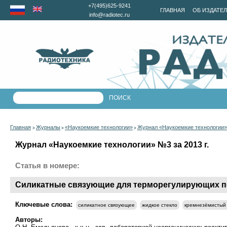
+7(495)625-9241
ГЛАВНАЯ
ОБ ИЗДАТЕ
info@radiotec.ru
Главная
Журналы
«Наукоемкие технологии»
Журнал «Наукоемкие технологии» 
>
>
>
Журнал «Наукоемкие технологии» №3 за 2013 г.
Статья в номере:
Силикатные связующие для терморегулирующих п
Ключевые слова:
силикатное связующее
жидкое стекло
кремнезёмистый
Авторы: