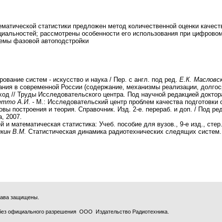
ематической статистики предложен метод количественной оценки качес
циальностей; рассмотрены особенности его использования при цифрово
темы фазовой автоподстройки
ование систем - искусство и наука / Пер. с англ. под ред.
Е.К. Масловс
ания в современной России (содержание, механизмы реализации, долгос
од // Труды Исследовательского центра. Под научной редакцией доктор
етто А.И
. - М.: Исследовательский центр проблем качества подготовки 
ы построения и теория. Справочник. Изд. 2-е. перераб. и доп. / Под ред
а, 2007.
й и математическая статистика: Учеб. пособие для вузов., 9-е изд., стер.
икин В.М.
Статистическая динамика радиотехнических следящих систем. 
права защищены.
без официального разрешения ООО Издательство Радиотехника.