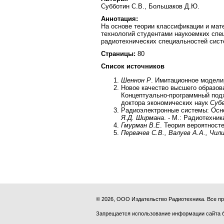
Субботин С.В., Большаков Д.Ю.
Аннотация:
На основе теории классификации и мат
технологий студентами наукоемких спе
радиотехнических специальностей сис
Страницы:
80
Список источников
Шеннон Р
. Имитационное моделир
Новое качество высшего образов
Концептуально-программный подх
доктора экономических наук
Суб
Радиоэлектронные системы: Основ
Я.Д. Ширмана
. - М.: Радиотехник
Гмурман В.Е
. Теория вероятносте
Первачев С.В., Валуев А.А., Чил
© 2026, ООО Издательство Радиотехника. Все 
Запрещается использование информации сайта 