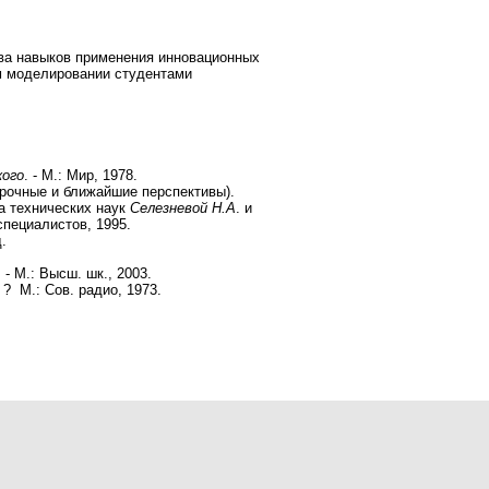
тва навыков применения инновационных
м моделировании студентами
кого
. - М.: Мир, 1978.
рочные и ближайшие перспективы).
а технических наук
Селезневой Н.А
. и
специалистов, 1995.
.
 - М.: Высш. шк., 2003.
? М.: Сов. радио, 1973.