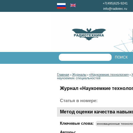
+7(495)625-9241
info@radiotec.ru
Главная
Журналы
«Наукоемкие технологии»
>
>
>
наукоемких специальностей
Журнал «Наукоемкие технологи
Статья в номере:
Метод оценки качества навы
Ключевые слова:
инновационные техноло
Авторы: