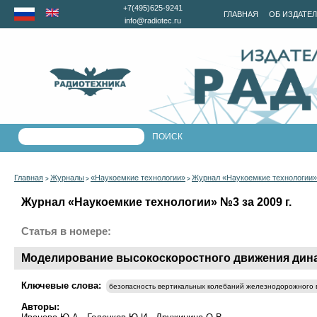
+7(495)625-9241
ГЛАВНАЯ
ОБ ИЗДАТЕ
info@radiotec.ru
Главная
Журналы
«Наукоемкие технологии»
Журнал «Наукоемкие технологии» 
>
>
>
Журнал «Наукоемкие технологии» №3 за 2009 г.
Статья в номере:
Моделирование высокоскоростного движения дин
Ключевые слова:
безопасность вертикальных колебаний железнодорожного 
Авторы: