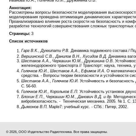
Иванова Ю.А., Голечков Ю.И., Дружинина О.В.
Аннотация:
Рассмотрены вопросы безопасности моделирования высокоскорост
моделирования проведена оптимизация динамических характеристи
Проанализировано влияние роста скорости на безопасность и комф
разработке технологий совершенствования сложных транспортных 
Страницы:
3
Список источников
Гарг В.К.
,
Дуккипати Р.В.
Динамика подвижного состава /
По
Вершинский
С.В.
,
Данилов В.Н.
,
Хусидов В.Д.
Динамика ваго
Шестаков
А.А.
,
Черкашин Ю.М.
,
Дружинина О.В.
Устойчивос
железнодорожного транспорта // Транспорт: наука, техника,
Голечков Ю.И.
,
Шестаков А.А.
,
Ефимов И.А.
О математическ
средства. - Вопросы теории безопасности и устойчивости сис
Шестаков А.А.
,
Голечков Ю.И.
Устойчивость и безопасность
С.
56-60.
Голечков Ю.И.
,
Корольков Е.П.
Устойчивость установок двухо
Блохин Е.П.
,
Черкашин Ю.М.
,
Данович В.Д. и др.
Методически
вибробезопасность. - Техническая механика. 2005. №
1. С.
1
Дьяконов В.П.
Maple7: учебный курс. - СПб.: Питер, 2002.
© 2026, ООО Издательство Радиотехника. Все права защищены.