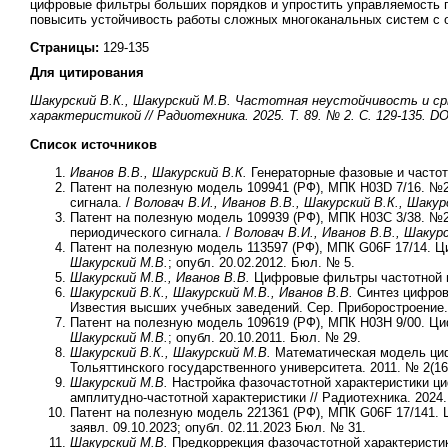
цифровые фильтры больших порядков и упростить управляемость г
повысить устойчивость работы сложных многоканальных систем с 
Страницы:
129-135
Для цитирования
Шакурский В.К., Шакурский М.В. Частотная неустойчивость и с
характеристикой // Радиотехника. 2025. Т. 89. № 2. С. 129-135. DOI:
Список источников
Иванов В.В., Шакурский В.К.
Генераторные фазовые и частот
Патент на полезную модель 109941 (РФ), МПК H03D 7/16. №2
сигнала. /
Воловач В.И., Иванов В.В., Шакурский В.К., Шакур
Патент на полезную модель 109939 (РФ), МПК H03C 3/38. №2
периодического сигнала. /
Воловач В.И., Иванов В.В., Шакур
Патент на полезную модель 113597 (РФ), МПК G06F 17/14. 
Шакурский М.В.
; опубл. 20.02.2012. Бюл. № 5.
Шакурский М.В., Иванов В.В.
Цифровые фильтры частотной в
Шакурский В.К., Шакурский М.В., Иванов В.В.
Синтез цифров
Известия высших учебных заведений. Сер. Приборостроение. 
Патент на полезную модель 109619 (РФ), МПК H03H 9/00. Ци
Шакурский М.В.
; опубл. 20.10.2011. Бюл. № 29.
Шакурский В.К., Шакурский М.В.
Математическая модель циф
Тольяттинского государственного университета. 2011. № 2(16)
Шакурский М.В.
Настройка фазочастотной характеристики ци
амплитудно-частотной характеристики // Радиотехника. 2024. Т.
Патент на полезную модель 221361 (РФ), МПК G06F 17/141. 
заявл. 09.10.2023; опубл. 02.11.2023 Бюл. № 31.
Шакурский М.В.
Предкоррекция фазочастотной характеристик