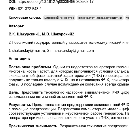
DOI:
https://doi.org/10.18127/j00338486-202502-17
УДК:
621.372.543.2
Ключевые слова:
Цифровой генератор
фазочастотная характеристика
у
Авторы:
В.К. Шакурский
1,
М.В. Шакурский
2
2 Поволжский государственный университет телекоммуникаций и ин
1 shakurskiy@mail.ru; 2 m.shakurskiy@gmail.com
Аннотация:
Постановка проблемы.
Одним из недостатков генераторов гармо
многозначность частот, для которых выполняются условия баланс
эквивалентной фазочастотной характеристики (ФЧХ) генератора пр
получить не только нулевую ФЧХ, но и нетипичную ФЧХ, при кот
фазы. В последнем случае возбуждаемые колебания всегда срыва
Цель.
Представить технологию настройки эквивалентной ФЧХ цифро
использовании нетипичной эквивалентной ФЧХ.
Результаты.
Предложена схема предкоррекции эквивалентной ФЧХ 
с помощью предкоррекции. Разработана компьютерная модель циф
соответствующие устойчивой и неустойчивой работе генератора. Н
генератора при использовании нетипичного участка ФЧХ, заключаю
Практическая значимость.
Разработанная технология предкоррек