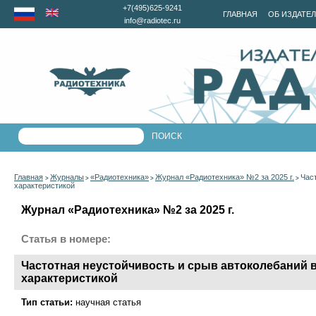
+7(495)625-9241
ГЛАВНАЯ
ОБ ИЗДАТЕ
info@radiotec.ru
Главная
Журналы
«Радиотехника»
Журнал «Радиотехника» №2 за 2025 г.
Час
>
>
>
>
характеристикой
Журнал «Радиотехника» №2 за 2025 г.
Статья в номере:
Частотная неустойчивость и срыв автоколебаний 
характеристикой
Тип статьи:
научная статья