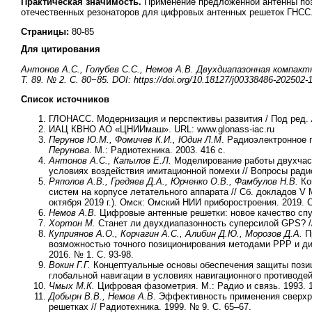
Практическая значимость.
Применение предложенной антенны поз
отечественных резонаторов для цифровых антенных решеток ГНСС
Страницы:
80-85
Для цитирования
Антонов А.С., Голубев С.С., Немов А.В. Двухдиапазонная компактн
Т. 89. № 2. С. 80−85. DOI: https://doi.org/10.18127/j00338486-202502-
Список источников
ГЛОНАСС. Модернизация и перспективы развития / Под ред.
ИАЦ КВНО АО «ЦНИИмаш». URL: www.glonass-iac.ru
Перунов Ю.М., Фомичев К.И., Юдин Л.М
. Радиоэлектронное
Перунова
. М.: Радиотехника. 2003. 416 с.
Антонов А.С., Капылов Е.Л.
Моделирование работы двухчаст
условиях воздействия имитационной помехи // Вопросы радио
Ряполов А.В., Гредяев Д.А., Юрченко О.В., Фамбулов Н.В.
Ко
систем на корпусе летательного аппарата // Сб. докладов V 
октября 2019 г.). Омск: Омский НИИ приборостроения. 2019. С
Немов А.В.
Цифровые антенные решетки: новое качество спу
Хортон М.
Станет ли двухдиапазонность суперсилой GPS? //
Куприянов А.О., Корчагин А.С., Алибин Д.Ю., Морозов Д.А.
Пр
возможностью точного позиционирования методами PPP и диф
2016. № 1. С. 93-98.
Вокин Г.Г.
Концептуальные основы обеспечения защиты позиц
глобальной навигации в условиях навигационного противодейс
Чмых М.К.
Цифровая фазометрия. М.: Радио и связь. 1993. 1
Добырн В.В., Немов А.В
. Эффективность применения сверх
решетках // Радиотехника. 1999. № 9. С. 65–67.