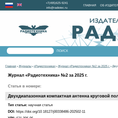
+7(495)625-9241
ГЛАВНАЯ
ОБ ИЗДАТЕ
info@radiotec.ru
Главная
Журналы
«Радиотехника»
Журнал «Радиотехника» №2 за 2025 г.
Дву
>
>
>
>
Журнал «Радиотехника» №2 за 2025 г.
Статья в номере:
Двухдиапазонная компактная антенна круговой по
Тип статьи:
научная статья
DOI:
https://doi.org/10.18127/j00338486-202502-11