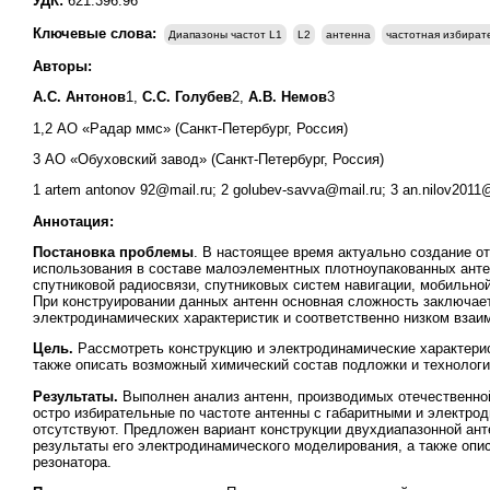
УДК:
621.396.96
Ключевые слова:
Диапазоны частот L1
L2
антенна
частотная избират
Авторы:
А.С. Антонов
1,
С.С. Голубев
2,
А.В. Немов
3
1,2 АО «Радар ммс» (Санкт-Петербург, Россия)
3 АО «Обуховский завод» (Санкт-Петербург, Россия)
1 artem antonov 92@mail.ru; 2 golubev-savva@mail.ru; 3 an.nilov2011
Аннотация:
Постановка проблемы
. В настоящее время актуально создание о
использования в составе малоэлементных плотноупакованных анте
спутниковой радиосвязи, спутниковых систем навигации, мобильно
При конструировании данных антенн основная сложность заключае
электродинамических характеристик и соответственно низком взаи
Цель.
Рассмотреть конструкцию и электродинамические характерис
также описать возможный химический состав подложки и технологи
Результаты.
Выполнен анализ антенн, производимых отечественно
остро избирательные по частоте антенны с габаритными и электр
отсутствуют. Предложен вариант конструкции двухдиапазонной ан
результаты его электродинамического моделирования, а также опи
резонатора.