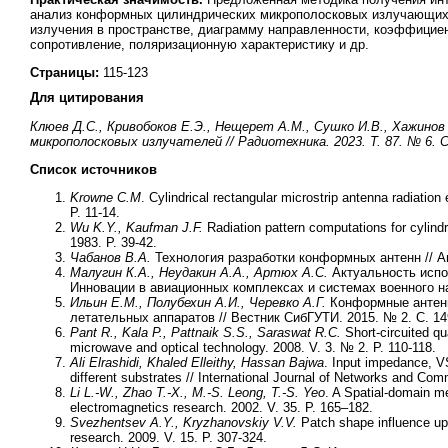
анализ конформных цилиндрических микрополосковых излучающих с
излучения в пространстве, диаграмму направленности, коэффициен
сопротивление, поляризационную характеристику и др.
Страницы:
115-123
Для цитирования
Клюев Д.С., Кривобоков Е.Э., Нещерет А.М., Сушко И.В., Хажино
микрополосковых излучателей // Радиотехника. 2023. Т. 87. № 6. С. 1
Список источников
Krowne C.M
. Cylindrical rectangular microstrip antenna radiatio
P. 11-14.
Wu K.Y., Kaufman J.F.
Radiation pattern computations for cylind
1983. P. 39-42.
Чабанов В.А.
Технология разработки конформных антенн // А
Малугин К.А., Неудакин А.А., Артюх А.С.
Актуальность испо
Инновации в авиационных комплексах и системах военного наз
Ильин Е.М., Полубехин А.И., Черевко А.Г.
Конформные антенн
летательных аппаратов // Вестник СибГУТИ. 2015. № 2. С. 14
Pant R., Kala P., Pattnaik S.S., Saraswat R.C.
Short-circuited qua
microwave and optical technology. 2008. V. 3. № 2. P. 110-118.
Ali Elrashidi, Khaled Elleithy, Hassan Bajwa
. Input impedance, V
different substrates // International Journal of Networks and Com
Li L.-W., Zhao T.-X., M.-S. Leong, T.-S. Yeo
. A Spatial-domain me
electromagnetics research. 2002. V. 35. P. 165–182.
Svezhentsev A.Y., Kryzhanovskiy V.V.
Patch shape influence upo
research. 2009. V. 15. P. 307-324.