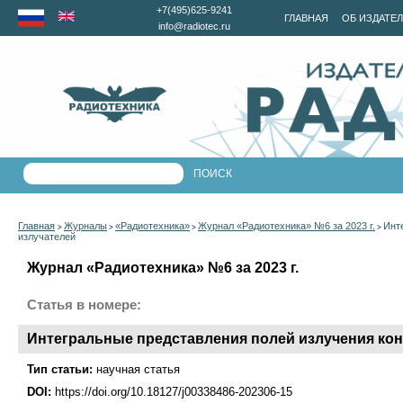
+7(495)625-9241
ГЛАВНАЯ
ОБ ИЗДАТЕ
info@radiotec.ru
Главная
Журналы
«Радиотехника»
Журнал «Радиотехника» №6 за 2023 г.
Инт
>
>
>
>
излучателей
Журнал «Радиотехника» №6 за 2023 г.
Статья в номере:
Интегральные представления полей излучения к
Тип статьи:
научная статья
DOI:
https://doi.org/10.18127/j00338486-202306-15