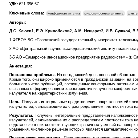
УДК:
621.396.67
Ключевые слова:
Конформная антенна
микрополосковая антенна
электр
Авторы:
Д.С. Клюев
1,
Е.Э. Кривобоков
2,
А.М. Нещерет
3,
И.В. Сушко
4,
В.
1 ФГБОУ ВО «Поволжский государственный университет телекоммун
2 АО «Центральный научно-исследовательский институт машиностро
3-5 АО «Самарское инновационное предприятие радиосистем» (г. Са
Аннотация:
Постановка проблемы.
На сегодняшний день основной областью п
Кроме того, они широко применяются в гражданской авиации, на в
большого числа публикаций, посвященных конформным антеннам и в
связанные с формированием характеристик излучения конформных 
излучателя на характеристики излучения.
Цель.
Получить интегральные представления напряженностей элек
излучателей, связывающие их с распределением плотности тока на
Результаты.
Получены интегральные представления напряженносте
излучателей, связывающие их с распределением плотности тока на
подстановке в них соответствующих граничных условий на поверхн
уравнения, численное решение которых является математически ко
Практическая значимость.
Предложенная методика получения инт