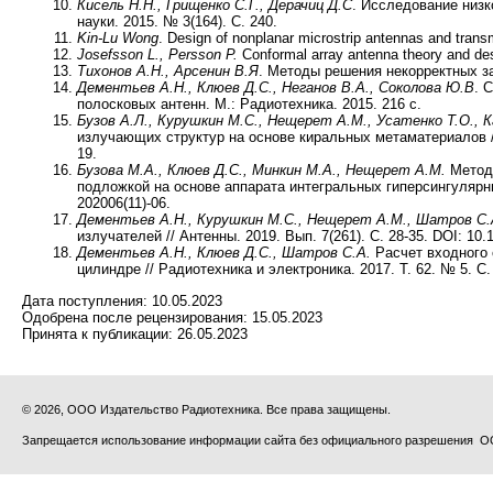
Кисель Н.Н., Грищенко С.Г., Дерачиц Д.С
. Исследование низ
науки. 2015. № 3(164). С. 240.
Kin-Lu Wong
. Design of nonplanar microstrip antennas and trans
Josefsson L., Persson P.
Conformal array antenna theory and des
Тихонов А.Н., Арсенин В.Я
. Методы решения некорректных зад
Дементьев А.Н., Клюев Д.С., Неганов В.А., Соколова Ю.В
. 
полосковых антенн. М.: Радиотехника. 2015. 216 c.
Бузов А.Л., Курушкин М.С., Нещерет А.М., Усатенко Т.О., К
излучающих структур на основе киральных метаматериалов //
19.
Бузова М.А., Клюев Д.С., Минкин М.А., Нещерет А.М.
Метод
подложкой на основе аппарата интегральных гиперсингулярных 
202006(11)-06.
Дементьев А.Н., Курушкин М.С., Нещерет А.М., Шатров С.
излучателей // Антенны. 2019. Вып. 7(261). С. 28-35. DOI: 10.
Дементьев А.Н., Клюев Д.С., Шатров С.А.
Расчет входного 
цилиндре // Радиотехника и электроника. 2017. Т. 62. № 5. С.
Дата поступления:
10.05.2023
Одобрена после рецензирования:
15.05.2023
Принята к публикации:
26.05.2023
© 2026, ООО Издательство Радиотехника. Все права защищены.
Запрещается использование информации сайта без официального разрешения О