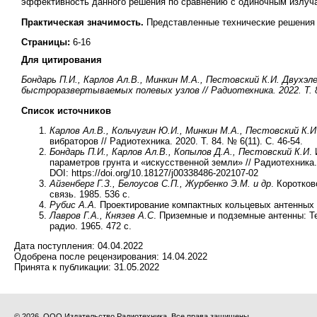
эффективность данного решения по сравнению с одиночным излуч
Практическая значимость.
Представленные
технические решения
Страницы:
6-16
Для цитирования
Бондарь П.И., Карлов Ал.В., Минкин М.А., Пестовский К.И. Двух
быстроразвертываемых полевых узлов // Радиотехника. 2022. Т. 86. 
Список источников
Карлов Ал.В., Кольчугин Ю.И., Минкин М.А., Пестовский К.И
вибраторов // Радиотехника. 2020. Т. 84. № 6(11). С. 46-54.
Бондарь П.И., Карлов Ал.В., Копылов Д.А., Пестовский К.И
.
параметров грунта и «искусственной земли» // Радиотехника. 
DOI: https://doi.org/10.18127/j00338486-202107-02
Айзенберг Г.З., Белоусов С.П., Журбенко Э.М. и др
. Коротко
связь. 1985. 536 с.
Рубис А.А.
Проектирование компактных кольцевых антенных р
Лавров Г.А., Князев А.С
. Приземные и подземные антенны: Т
радио. 1965. 472 с.
Дата поступления:
04.04.2022
Одобрена после рецензирования:
14.04.2022
Принята к публикации:
31.05.2022
© 2026, ООО Издательство Радиотехника. Все права защищены.