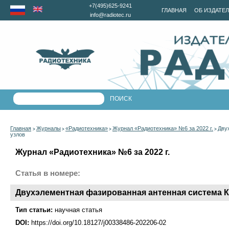
+7(495)625-9241
ГЛАВНАЯ
ОБ ИЗДАТЕ
info@radiotec.ru
Главная
Журналы
«Радиотехника»
Журнал «Радиотехника» №6 за 2022 г.
Дву
>
>
>
>
узлов
Журнал «Радиотехника» №6 за 2022 г.
Статья в номере:
Двухэлементная фазированная антенная система 
Тип статьи:
научная статья
DOI:
https://doi.org/10.18127/j00338486-202206-02