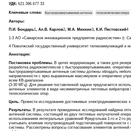
УДК:
621.396.677.33
Ключевые слова:
Быстроразвертываемая антенна
телескопическая опора
Авторы:
П.И. Бондарь
1
, Ал.В. Карлов
2
,
М.А. Минкин
3
, К.И. Пестовский
4
1-3 АО «Самарское инновационное предприятие радиосистем» (г. Са
4 Поволжский государственный университет телекоммуникаций и ин
Аннотация:
Постановка проблемы.
В целях модернизации, а также для резе
разработка радиокомплексов с быстроразвертываемыми, оперативн
быстроразвертываемые антенные системы должны обладать небол
направленности с ярко выраженным максимумом и оперативно упра
всем КВ-диапазоне
(3-30 МГц). Для решения поставленной задачи предлагается испо
антенных элементов в виде несимметричных петлевых вибраторов 
телескопических опор.
Цель.
Провести исследование достижимых электродинамических х
Результаты.
В результате проведенных исследований найдена опт
антенной системы, состоящей из двух петлевых излучателей опер
использованием интегральных уравнений Фредгольма 1-го и 2-го
учитывать влияние полупроводящей подстилающей поверхности с 
системы. Рассмотрены вопросы согласования элементов антенной