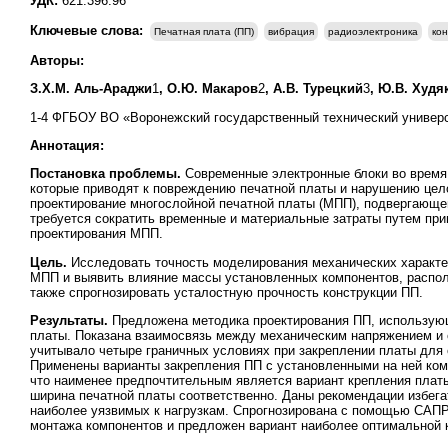
УДК:
621.396.96
Ключевые слова:
Печатная плата (ПП)
вибрация
радиоэлектроника
кон
Авторы:
З.Х.М. Аль-Араджи
1
, О.Ю. Макаров
2
, А.В. Турецкий
3
, Ю.В. Худя
1-4 ФГБОУ ВО «Воронежский государственный технический универси
Аннотация:
Постановка проблемы.
Современные электронные блоки во время 
которые приводят к повреждению печатной платы и нарушению цел
проектирование многослойной печатной платы (МПП), подвергающе
требуется сократить временные и материальные затраты путем пр
проектирования МПП.
Цель.
Исследовать точность моделирования механических характер
МПП и выявить влияние массы установленных компонентов, распол
также спрогнозировать усталостную прочность конструкции ПП.
Результаты.
Предложена методика проектирования ПП, использую
платы. Показана взаимосвязь между механическим напряжением и 
учитывало четыре граничных условиях при закреплении платы для
Применены варианты закрепления ПП с установленными на ней ком
что наименее предпочтительным является вариант крепления платы 
ширина печатной платы соответственно. Даны рекомендации избега
наиболее уязвимых к нагрузкам. Спрогнозирована с помощью САПР 
монтажа компонентов и предложен вариант наиболее оптимальной 