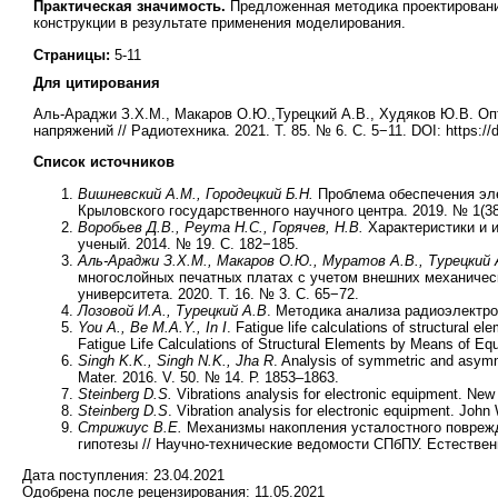
Практическая значимость.
Предложенная методика проектировани
конструкции в результате применения моделирования.
Страницы:
5-11
Для цитирования
Аль-Араджи З.Х.М., Макаров О.Ю.,Турецкий А.В., Худяков Ю.В. О
напряжений // Радиотехника. 2021. Т. 85. № 6. С. 5−11. DOI: https://
Список источников
Вишневский А.М., Городецкий Б.Н.
Проблема обеспечения эле
Крыловского государственного научного центра. 2019. № 1(38
Воробьев Д.В., Реута Н.С., Горячев, Н.В.
Характеристики и 
ученый. 2014. № 19. С. 182−185.
Аль-Араджи З.Х.М., Макаров О.Ю., Муратов А.В., Турецкий 
многослойных печатных платах с учетом внешних механическ
университета. 2020. Т. 16. № 3. С. 65−72.
Лозовой И.А., Турецкий А.В
. Методика анализа радиоэлектро
You A., Be M.A.Y., In I
. Fatigue life calculations of structural
Fatigue Life Calculations of Structural Elements by Means of Equ
Singh K.K., Singh N.K., Jha R
. Analysis of symmetric and asymme
Mater. 2016. V. 50. № 14. Р. 1853–1863.
Steinberg D.S.
Vibrations analysis for electronic equipment. New
Steinberg D.S
. Vibration analysis for electronic equipment. John
Стрижиус В.Е.
Механизмы накопления усталостного повреж
гипотезы // Научно-технические ведомости СПбПУ. Естественн
Дата поступления:
23.04.2021
Одобрена после рецензирования:
11.05.2021