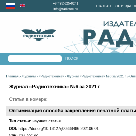
+7(495)625-9241
ГЛАВНАЯ
ОБ ИЗДАТЕ
info@radiotec.ru
Главная
Журналы
«Радиотехника»
Журнал «Радиотехника» №6 за 2021 г.
Опт
>
>
>
>
Журнал «Радиотехника» №6 за 2021 г.
Статья в номере:
Оптимизация способа закрепления печатной плат
Тип статьи:
научная статья
DOI:
https://doi.org/10.18127/j00338486-202106-01