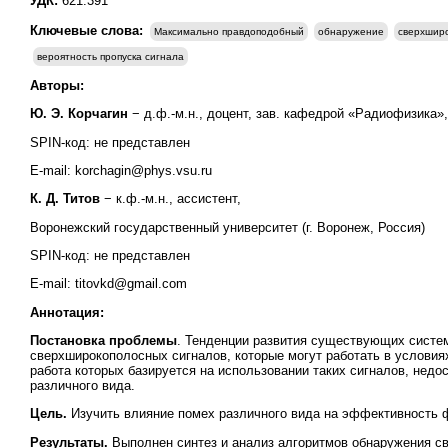
УДК:
621.391
Ключевые слова:
Максимально правдоподобный
обнаружение
сверхшир
вероятность пропуска сигнала
Авторы:
Ю. Э. Корчагин
− д.ф.-м.н., доцент, зав. кафедрой «Радиофизика»
SPIN-код: не представлен
E-mail: korchagin@phys.vsu.ru
К. Д. Титов
− к.ф.-м.н., ассистент,
Воронежский государственный университет (г. Воронеж, Россия)
SPIN-код: не представлен
E-mail: titovkd@gmail.com
Аннотация:
Постановка проблемы
. Тенденции развития существующих систем
сверхширокополосных сигналов, которые могут работать в условия
работа которых базируется на использовании таких сигналов, нед
различного вида.
Цель.
Изучить влияние помех различного вида на эффективность 
Результаты.
Выполнен синтез и анализ алгоритмов обнаружения с