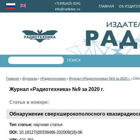
+7(495)625-9241
ГЛАВНАЯ
ОБ ИЗДАТЕ
info@radiotec.ru
Главная
Журналы
«Радиотехника»
Журнал «Радиотехника» №9 за 2020 г.
Обн
>
>
>
>
Журнал «Радиотехника» №9 за 2020 г.
Статья в номере:
Обнаружение сверхширокополосного квазирадиос
Тип статьи:
научная статья
DOI:
10.18127/j00338486-202009(18)-06