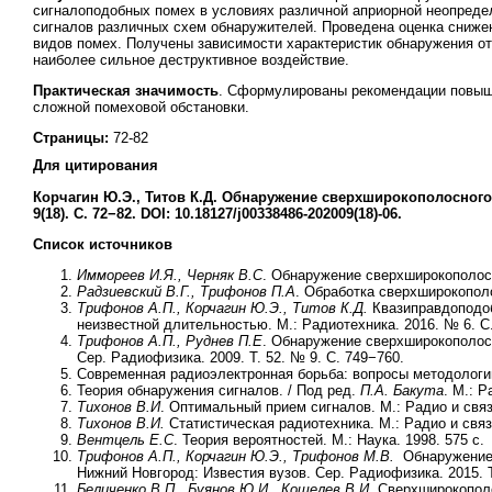
сигналоподобных помех в условиях различной априорной неопред
сигналов различных схем обнаружителей. Проведена оценка сниж
видов помех. Получены зависимости характеристик обнаружения 
наиболее сильное деструктивное воздействие.
Практическая значимость
. Сформулированы рекомендации повыш
сложной помеховой обстановки.
Страницы:
72-82
Для цитирования
Корчагин Ю.Э., Титов К.Д. Обнаружение сверхширокополосного 
9(18). С. 72−82. DOI: 10.18127/j00338486-202009(18)-06.
Список источников
Иммореев И.Я., Черняк В.С
. Обнаружение сверхширокополосн
Радзиевский В.Г., Трифонов П.А
. Обработка сверхширокополо
Трифонов А.П., Корчагин Ю.Э., Титов К.Д.
Квазиправдоподоб
неизвестной длительностью. М.: Радиотехника. 2016. № 6. С
Трифонов А.П., Руднев П.Е
. Обнаружение сверхширокополосн
Сер. Радиофизика. 2009. Т. 52. № 9. С. 749−760.
Современная радиоэлектронная борьба: вопросы методологи
Теория обнаружения сигналов. / Под ред.
П.А. Бакута
. М.: Р
Тихонов В.И
. Оптимальный прием сигналов. М.: Радио и связь
Тихонов В.И.
Статистическая радиотехника. М.: Радио и связь
Вентцель Е.С
. Теория вероятностей. М.: Наука. 1998. 575 с.
Трифонов А.П., Корчагин Ю.Э., Трифонов М.В.
Обнаружение 
Нижний Новгород: Известия вузов. Сер. Радиофизика. 2015. Т
Беличенко В.П., Буянов Ю.И., Кошелев В.И
. Сверхширокопол