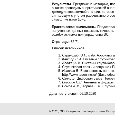
Результаты.
Предложена методика, поз
а также проводить энергетический анал
демодулятора земной станции, которое
сигнал/шум с учетом рассчитанного со
символ не ниже 10−6.
Практическая значимость.
Представле
полученных данных повысить точность 
ошибок экипажа при управлении ВС.
Страницы:
62-71
Список источников
Саранский Ю.Н. и др
. Аэронавига
Кантор Л.Я
. Системы спутниково
Аболиц А.И
. Системы спутниково
Спутниковая связь и вещание / 
Новиков В
. Безопасность полето
http://www.tssonline.ru/ (Дата обр
Скляр Б
. Цифровая связь. Теорет
Бородич С.В.
Антенны и фидеры. 
Сомов А.М., Корнев С.Ф
. Спутни
Дата поступления:
06.10.2020
© 2026, ООО Издательство Радиотехника. Все 