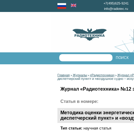
+7(495)625-9241
info@radiotec.ru
Главная
Журналы
«Радиотехника»
Журнал «Р
>
>
>
диспетчерский пункт» и «воздушное судно – иск
Журнал «Радиотехника» №12 за
Статья в номере:
Методика оценки энергетичес
диспетчерский пункт» и «воз
Тип статьи:
научная статья