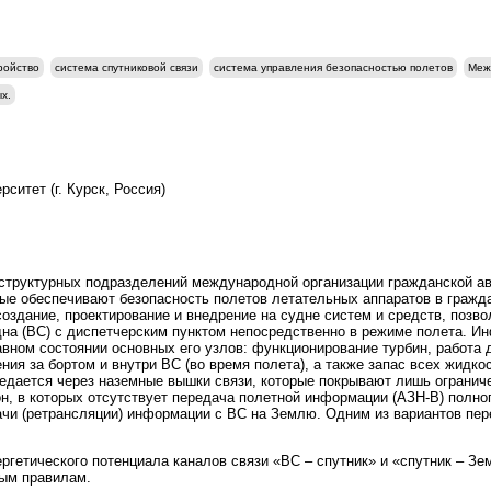
ройство
система спутниковой связи
система управления безопасностью полетов
Меж
х.
ситет (г. Курск, Россия)
структурных подразделений международной организации гражданской ав
ые обеспечивают безопасность полетов летательных аппаратов в гражд
создание, проектирование и внедрение на судне систем и средств, поз
а (ВС) с диспетчерским пунктом непосредственно в режиме полета. И
вном состоянии основных его узлов: функционирование турбин, работа д
ения за бортом и внутри ВС (во время полета), а также запас всех жидко
дается через наземные вышки связи, которые покрывают лишь ограниче
н, в которых отсутствует передача полетной информации (АЗН-В) полно
чи (ретрансляции) информации с ВС на Землю. Одним из вариантов пе
ергетического потенциала каналов связи «ВС – спутник» и «спутник – З
ным правилам.