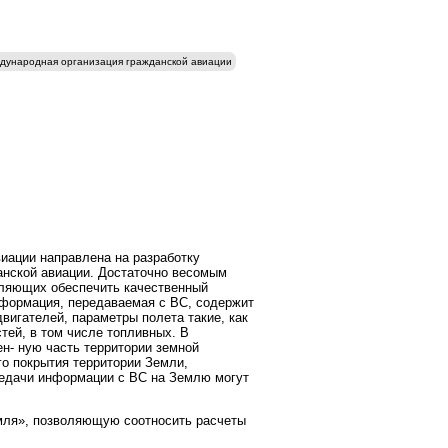
дународная организация гражданской авиации
иации направлена на разработку
анской авиации. Достаточно весомым
воляющих обеспечить качественный
нформация, передаваемая с ВС, содержит
вигателей, параметры полета такие, как
стей, в том числе топливных. В
н- ную часть территории земной
го покрытия территории Земли,
редачи информации с ВС на Землю могут
емля», позволяющую соотносить расчеты