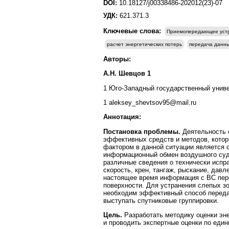
DOI:
10.18127/j00338486-202012(23)-07
УДК:
621.371.3
Ключевые слова:
Приемопередающее уст
расчет энергетических потерь
передача данны
Авторы:
А.Н. Шевцов 1
1 Юго-Западный государственный универ
1 aleksey_shevtsov95@mail.ru
Аннотация:
Постановка проблемы.
Деятельность 
эффективных средств и методов, котор
фактором в данной ситуации является 
информационный обмен воздушного судн
различные сведения о технически испра
скорость, крен, тангаж, рыскание, давл
настоящее время информация с ВС пере
поверхности. Для устранения слепых зо
необходим эффективный способ переда
выступать спутниковые группировки.
Цель.
Разработать методику оценки эн
и проводить экспертные оценки по еди