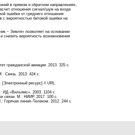
иний в прямом и обратном направлениях,
расчет отношения сигнал/шум на входе
вой ошибки от среднего отношения
в с вероятностью битовой ошибки на
ник − Земля» позволяет на основании
и снизить вероятность возникновения
ет гражданской авиации. 2013. 325 с.
: Связь. 2013. 424 c.
 [Электронный ресурс] // URL:
.: ИД «Вильямс». 2003. 1104 с
 связи. М.: НИИР. 2017. 100 c.
М.: Горячая линия–Телеком. 2012. 244 с.