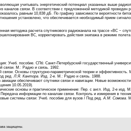
воляющая учитывать энергетический потенциал указанных выше радиол
из каналов связи. В соответствии с предложенной методикой проведен 
 оказалось равным 10,838 дБ. По графику зависимости вероятности бито
отношения установлено, что обеспечивается необходимый прием сигнало
нная методика расчета спутникового радиоканала на трассе «ВС − спут
эшелонирования ВС, корректировать действия экипажа в режиме полета 
ция: Учеб. пособие. СПб: Санкт-Петербурский государственный университ
й связи. М.: Радио и связь. 1992.
й связи. Основы структурно-параметрической теории и эффективность. М.
Под ред.
Л.Я. Кантора
. Изд. 2-е. М.: Радио и связь. 1988.
в авиации обеспечивают спутники связи и навигации. Новые возможности.
ащения 10.05.2019).
ические основы и практическое применение: Пер. с англ. Изд. 2-е изд. М
Передача информации по каналам связи. Контроль и измерения в технике
ковые системы связи: Учеб. пособие для вузов / Под ред.
А.М. Сомова
. 
права защищены.