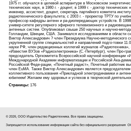
1975 гг. обучался в целевой аспирантуре в Московском энергетичес
технических наук, в 1980 г. - доцент, в 1999 г. - доктор технически
инженер, ассистент, доцент, секретарь партийного комитета институ
радиотехнического факультета; с 2003 г. - проректор ТРТУ по учебно
профессор кафедры антенн и ра-диопередающих устройств. В 1998 
универ-ситете регулярного эфирного телевизионного и радиовещани
антенных систем. Опубликовал свыше 250 научных и научно-методи
Голландии, Швеции, США. Занимался исследованиями в области си
Виктор Александрович ? член Президиума Научно-методического со
укрупненной группе специальностей и направлений подго-товки 11.
науки РФ, член редакционных коллегий журналов «Радиотехника», 
«Известия ВУЗов «Радиоэлектроника» (С.-Петербург), член Про-г
председатель Оргкомитета Всероссийской научной конференции «Из
Международной Академии информатизации и Российской Ака-демии
Российской Феде-рации, «Почетный радист», Почетный работник в
член EuMA. Также Виктор Александрович является председателем 
коллективного пользования «Прикладной электродинамики и антен
юбилеем! Желаем ему здоровья и успехов в творческой деятельно
Страницы:
176
© 2026, ООО Издательство Радиотехника. Все права защищены.
Запрещается использование информации сайта без официального разрешения О