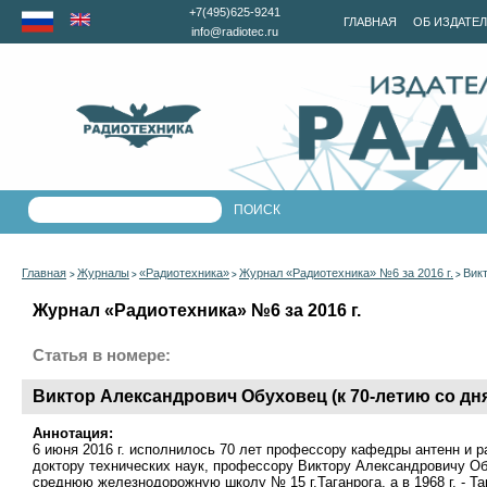
+7(495)625-9241
ГЛАВНАЯ
ОБ ИЗДАТЕ
info@radiotec.ru
Главная
Журналы
«Радиотехника»
Журнал «Радиотехника» №6 за 2016 г.
Вик
>
>
>
>
Журнал «Радиотехника» №6 за 2016 г.
Статья в номере:
Виктор Александрович Обуховец (к 70-летию со дн
Аннотация:
6 июня 2016 г. исполнилось 70 лет профессору кафедры антенн и 
доктору технических наук, профессору Виктору Александровичу Об
среднюю железнодорожную школу № 15 г.Таганрога, а в 1968 г. - Т