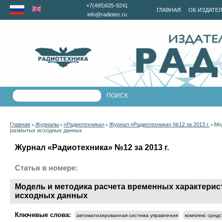
+7(495)625-9241
ГЛАВНАЯ
ОБ ИЗДАТЕ
info@radiotec.ru
Главная
Журналы
«Радиотехника»
Журнал «Радиотехника» №12 за 2013 г.
Мо
>
>
>
>
размытых исходных данных
Журнал «Радиотехника» №12 за 2013 г.
Статья в номере:
Модель и методика расчета временных характерис
исходных данных
Ключевые слова:
автоматизированная система управления
комплекс сред