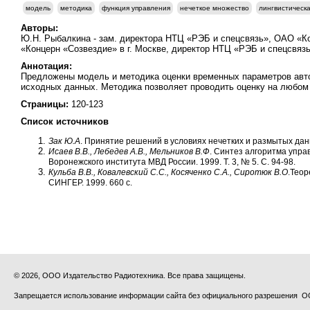
модель
методика
функция управления
нечеткое множество
лингвистическ
Авторы:
Ю.Н. Рыбалкина - зам. директора НТЦ «РЭБ и спецсвязь», ОАО «Ко
«Концерн «Созвездие» в г. Москве, директор НТЦ «РЭБ и спецсвяз
Аннотация:
Предложены модель и методика оценки временных параметров авт
исходных данных. Методика позволяет проводить оценку на любом 
Страницы:
120-123
Список источников
Зак Ю.А
. Принятие решений в условиях нечетких и размытых дан
Исаев
В.В., Лебедев
А.В., Мельников
В.Ф
. Синтез алгоритма упр
Воронежского института МВД России. 1999. T. 3, № 5. С. 94-98.
Кульба В.В., Ковалевский С.С., Косяченко С.А., Сиротюк В.О
.Теор
СИНГЕР. 1999. 660 с.
© 2026, ООО Издательство Радиотехника. Все права защищены.
Запрещается использование информации сайта без официального разрешения О