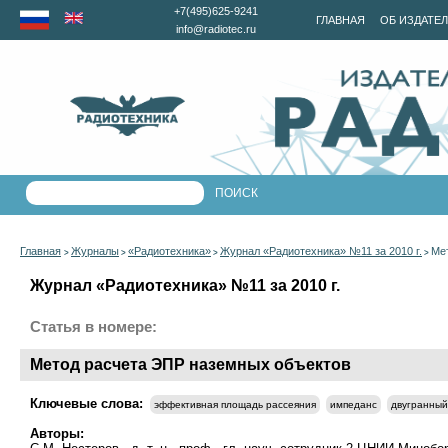
+7(495)625-9241
ГЛАВНАЯ
ОБ ИЗДАТЕ
info@radiotec.ru
Главная
Журналы
«Радиотехника»
Журнал «Радиотехника» №11 за 2010 г.
Ме
>
>
>
>
Журнал «Радиотехника» №11 за 2010 г.
Статья в номере:
Метод расчета ЭПР наземных объектов
Ключевые слова:
эффективная площадь рассеяния
импеданс
двугранный
Авторы: