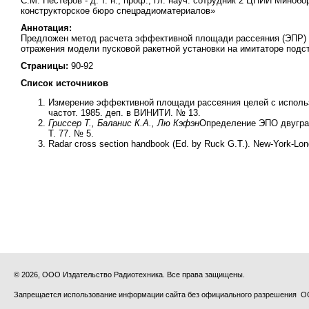
С.М. Нестеров - д. т. н., проф., гл. науч. сотрудник 2 ЦНИИ Минобо
конструкторское бюро спецрадиоматериалов»
Аннотация:
Предложен метод расчета эффективной площади рассеяния (ЭПР) н
отражения модели пусковой ракетной установки на имитаторе под
Страницы:
90-92
Список источников
Измерение эффективной площади рассеяния целей с использ
частот. 1985. деп. в ВИНИТИ. № 13.
Гриссер Т., Баланис К.А., Лю Кэфэн
Определение ЭПО двугран
Т. 77. № 5.
Radar cross section handbook (Ed. by Ruck G.T.). New-York-Lon
© 2026, ООО Издательство Радиотехника. Все права защищены.
Запрещается использование информации сайта без официального разрешения О