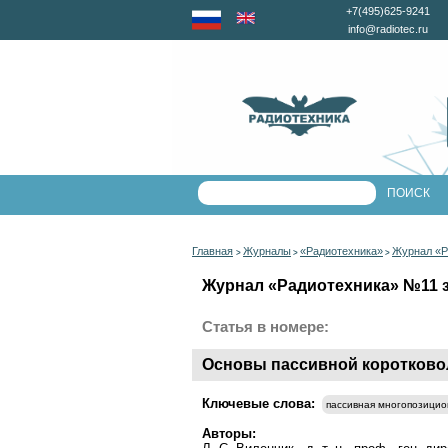
+7(495)625-9241
info@radiotec.ru
Главная
Журналы
«Радиотехника»
Журнал «Р
>
>
>
Журнал «Радиотехника» №11 за
Статья в номере:
Основы пассивной коротково
Ключевые слова:
пассивная многопозицио
Авторы: