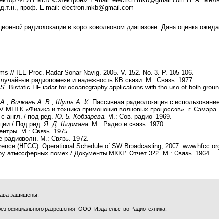
иректор ФГУП МКБ «Электрон». E-mail: electron.mkb@gmail.com П. А. Мельянов
д.т.н., проф. E-mail: electron.mkb@gmail.com
ционной радиолокации в коротковолновом диапазоне. Дана оценка ожи
s // IEE Proc. Radar Sonar Navig. 2005. V. 152. No. 3. P. 105-106.
лучайные радиопомехи и надежность КВ связи. М.: Связь. 1977.
 S.
Bistatic HF radar for oceanography applications with the use of both gro
А., Вичкань А. В., Шуть А. И.
Пассивная радиолокация с использование
.V МНТК «Физика и техника применения волновых процессов». г. Самара. 1
с англ. / под ред.
Ю. Б. Кобзарева.
М.: Сов. радио. 1969.
ции / Под ред.
Я. Д. Ширмана.
М.: Радио и связь. 1970.
нтры. М.: Связь. 1975.
 радиоволн. М.: Связь. 1972.
rence (HFCC). Operational Schedule of SW Broadcasting, 2007.
www.hfcc.or
у атмосферных помех / Документы МККР. Отчет 322. М.: Связь. 1964.
права защищены.
без официального разрешения ООО Издательство Радиотехника.