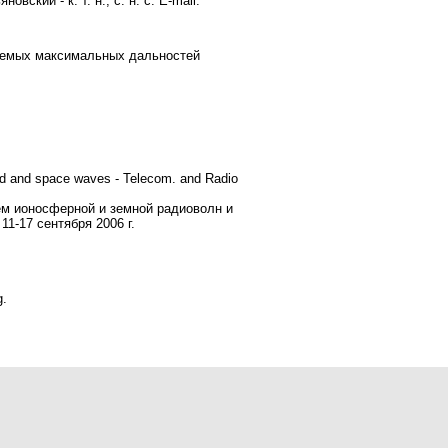
ский - к. т. н., с. н. с. E-mail:
даемых максимальных дальностей
und and space waves - Telecom. and Radio
м ионосферной и земной радиоволн и
1-17 сентября 2006 г.
g
.