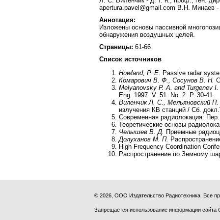
Л. С. Виленчик - д. т. н., проф., ген. д
apertura.pavel@gmail.com В.Н. Минаев - 
Аннотация:
Изложены основы пассивной многопози
обнаружения воздушных целей.
Страницы:
61-66
Список источников
Howland, P. E.
Passive radar system
Комарович В. Ф., Сосунов В. Н.
С
Melyanovsky P. A. and Turgenev I.
Eng. 1997. V. 51. No. 2. P. 30-41.
Виленчик Л. С., Мельяновский П. 
излучения КВ станций / Сб. докл
Современная радиолокация: Пер. 
Теоретические основы радиолока
Челышев В. Д.
Приемные радиоце
Долуханов М. П.
Распространение
High Frequency Coordination Confe
Распространение по Земному шар
© 2026, ООО Издательство Радиотехника. Все 
Запрещается использование информации сайта 