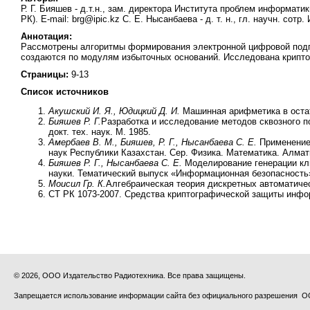
Р. Г. Бияшев - д.т.н., зам. директора Института проблем информа
РК). E-mail: brg@ipic.kz С. Е. Нысанбаева - д. т. н., гл. научн. сот
Аннотация:
Рассмотрены алгоритмы формирования электронной цифровой подп
создаются по модулям избыточных оснований. Исследована крипто
Страницы:
9-13
Список источников
Акушский И. Я., Юдицкий Д. И.
Машинная арифметика в остато
Бияшев Р. Г.
Разработка и исследование методов сквозного 
докт. тех. наук. М. 1985.
Амербаев В. М., Бияшев, Р. Г., Нысанбаева С. Е.
Применение 
наук Республики Казахстан. Сер. Физика. Математика. Алматы
Бияшев Р. Г., Нысанбаева С. Е.
Моделирование генерации клю
науки. Тематический выпуск «Информационная безопасность» 
Моисил Гр. К.
Алгебраическая теория дискретных автоматичес
СТ РК 1073-2007. Средства криптографической защиты информ
© 2026, ООО Издательство Радиотехника. Все права защищены.
Запрещается использование информации сайта без официального разрешения О