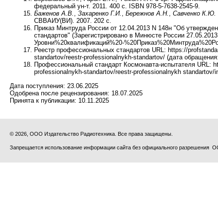
федеральный ун-т. 2011. 400 с. ISBN 978-5-7638-2545-9.
Баженов А.В.
,
Захаренко Г.И.
,
Бережнов А.Н.
,
Савченко К.Ю.
СВВАИУ(ВИ). 2007. 202 с.
Приказ Минтруда России от 12.04.2013 N 148н "Об утвержде
стандартов" (Зарегистрировано в Минюсте России 27.05.2013 N 2
Уровни%20квалификаций%20-%20Приказ%20Минтруда%20Росси
Реестр профессиональных стандартов URL: https://profstandart.r
standartov/reestr-professionalnykh-standartov/ (дата обращения:
Профессиональный стандарт Космонавта-испытателя URL: https:/
professionalnykh-standartov/reestr-professionalnykh standart
Дата поступления:
23.06.2025
Одобрена после рецензирования:
18.07.2025
Принята к публикации:
10.11.2025
© 2026, ООО Издательство Радиотехника. Все права защищены.
Запрещается использование информации сайта без официального разрешения О