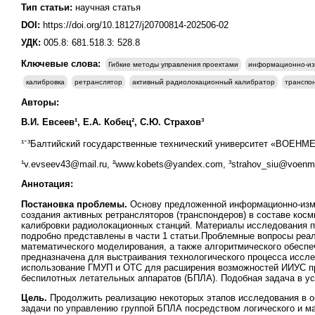
Тип статьи:
научная статья
DOI:
https://doi.org/10.18127/j20700814-202506-02
УДК:
005.8: 681.518.3: 528.8
Ключевые слова:
Гибкие методы управления проектами
информационно-из
калибровка
ретранслятор
активный радиолокационный калибратор
транспо
Авторы:
В.И. Евсеев¹, Е.А. Кобец², С.Ю. Страхов³
¹⁻³Балтийский государственные технический университет «ВОЕНМЕХ
¹v.evseev43@mail.ru, ²www.kobets@yandex.com, ³strahov_siu@voenm
Аннотация:
Постановка проблемы.
Основу предложенной информационно-изме
создания активных ретрансляторов (транспондеров) в составе кос
калибровки радиолокационных станций. Материалы исследования п
подробно представлены в части 1 статьи.Проблемные вопросы реа
математического моделирования, а также алгоритмического обеспе
предназначена для выстраивания технологического процесса иссле
использование ГМУП и ОТС для расширения возможностей ИИУС при
беспилотных летательных аппаратов (БПЛА). Подобная задача в ус
Цель.
Продолжить реализацию некоторых этапов исследования в о
задачи по управлению группой БПЛА посредством логического и м