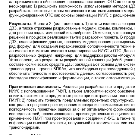
алгоритмического обеспечения процесса построения ОТС по ее о
необходимо: 1) расширить возможность использования методов (ДЗ
разработать некоторые этапы логического и математического моде
функционирования ОТС как основы реализации ИИУС с расширение
Результаты.
В части 2 (см. также часть 1) статьи изложена конце
ДЗЗ, а также отражены разработанные модели, схемы, комплексы,
для решения задач измерений и калибровки. Отмечено, что совоку
решений в процессе реализации тактик разработки проекта. В про
ДЗЗ, классификации данных, процессу моделирования расширяемы
ряд формул для создания иерархической соподчиненности техничес
логического и математического моделирования ИИУС и ОТС. Дана 
разработанных формул, например, для поддержки работы «Модуля 
Установлено, что результаты разработанной концепции (обобщенно 
составе космических средств ДЗЗ; закладывают основы для систем
транспондеры – группы БПЛА», что необходимо при последующей р
обеспечить точность и достоверность данных, согласованность рез
благодаря классификации и формализации, а также алгоритмизации
Практическая значимость.
Реализация разработанных и представл
ИИУС с использованием ГМУП, а также алгоритмического обеспечен
снизить системные и предметные риски при выстраивании технолог
ГМУП; 2) повысить точность предлагаемых проектных структурных, 
контроль в процессе проектирования и создания космических систе
повторяемость проектных ошибок за счет оптимального формирова
исследователей, проектировщиков, производственных специалистов
применению ГМУП при проектировании и создании ИИУС, а также 
информации высокой точности, получаемой от космических систем
транспондерами.