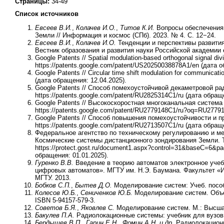
Страницы:
34-49
Список источников
Евсеев В.И.
,
Колачев И.О.
,
Титов К.И.
Вопросы обеспечения 
Земли // Информация и космос (СПб). 2023. № 4. С. 12−24.
Евсеев В.И.
,
Колачев И.О.
Тенденции и перспективы развития
Вестник образования и развития науки Российской академии е
Google Patents // Spatial modulation-based orthogonal signal d
https://patents.google.com/patent/US20250038878A1/en (дата о
Google Patents // Circular time shift modulation for communic
(дата обращения: 12.04.2025).
Google Patents // Способ помехоустойчивой декаметровой р
https://patents.google.com/patent/RU2825314C1/ru (дата обращ
Google Patents // Высокоскоростная многоканальная систем
https://patents.google.com/patent/RU2779148C1/ru?oq=RU2779
Google Patents // Способ повышения помехоустойчивости и 
https://patents.google.com/patent/RU2713507C1/ru (дата обращ
Федеральное агентство по техническому регулированию и ме
Космические системы дистанционного зондирования Земли. 
https://protect.gost.ru/document1.aspx?control=31&baseC=
обращения: 01.01.2025).
Гуренко В.В.
Введение в теорию автоматов электронное учеб
цифровых автоматов». МГТУ им. Н.Э. Баумана. Факультет «
МГТУ. 2013.
Бобков С.П.
,
Бытев Д.О.
Моделирование систем: Учеб. пособи
Колесов Ю.Б.
,
Сениченков Ю.Б.
Моделирование систем. Объек
ISBN 5-94157-579-3.
Советов Б.Я.
,
Яковлев С.
Моделирование систем. М.: Высша
Бакулев П.А.
Радиолокационные системы: учебник для вузов. 
Бердышев В.П.
,
Гарин Е.Н.
,
Фомин А.Н.
и др.
Радиолокационн