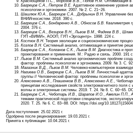
Краснощеков П.С.
,
Морозов В.В.
,
Попов Н.М.
Оптимизация в а
Багрецов С.А.
,
Петров В.Е.
Адаптивное изменение уровня ав
психологии и эргономики. 2007. № 2. С. 21−26.
Шашлюк Ю.А.
,
Багрецов С.А.
,
Добрынин В.Н.
Управление без
ВНИИгеосистем. 2018. 390 с.
Багрецов С.А.
,
Бондаренко А.В.
,
Обносов Б.В.
Квалиметрия г
2004. 376 с.
Багрецов С.А.
,
Везиров В.Н.
,
Львов В.М.
,
Фадеев В.В.
,
Шлаен
ГУП «ВИМИ», АООП, ГУП «Эргоцентр». 1998. 224 с.
Костюк В.Н.
Теория эволюции и социоэкономические процесс
Козлов В.Н.
Системный анализ, оптимизация и принятие решени
Багрецов С.А.
,
Колганов С.К.
,
Львов В.М.
Диагностика и прог
проектирования и применения. М.: Радио и связь. 2000. 191 с
Львов В.М.
Системный анализ эргономических проблем созда
фактор: проблемы психологии и эргономика. 2009. № 3. С. 92
Магазник В.Д.
,
Львов В.М.
Человеко-компьютерное взаимодейс
Нагиева О.В.
,
Багрецов С.А.
,
Львов В.М.
Личностный адаптац
группы // Человеческий фактор: проблемы психологии и эргон
Алексеенко А.В.
,
Плашенков В.В.
,
Алексеенко А.Е.
,
Чеботар
принципам исследования свойств электромагнитного поля с 
волны и электронные системы. 2019. Т. 24. № 8. С. 60−65. DOI:
Багрецов С.А.
,
Чеботарь И.В.
,
Шарапов И.О.
,
Амелин П.П.
,
темами практической подготовки специалистов, эксплуатиру
2020. Т. 25. № 6. С. 83−88. DOI: https://doi.org/10.18127/j1560
Дата поступления:
25.02.2021 г.
Одобрена после рецензирования:
19.03.2021 г.
Принята к публикации:
10.04.2021 г.