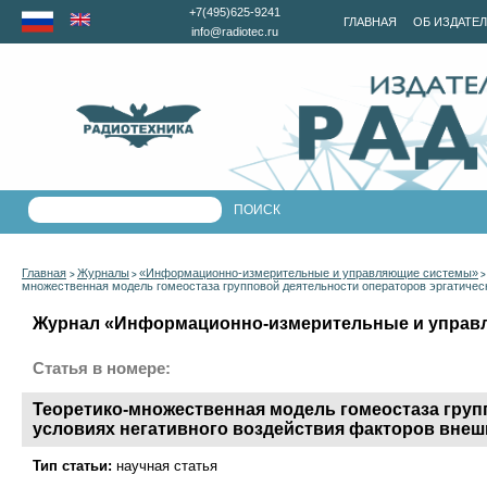
+7(495)625-9241
ГЛАВНАЯ
ОБ ИЗДАТЕ
info@radiotec.ru
Главная
Журналы
«Информационно-измерительные и управляющие системы»
>
>
множественная модель гомеостаза групповой деятельности операторов эргатичес
Журнал «Информационно-измерительные и управля
Статья в номере:
Теоретико-множественная модель гомеостаза груп
условиях негативного воздействия факторов вне
Тип статьи:
научная статья