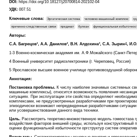
DOI:
https://doi.org/10.18127/j20700814-202102-04
УДК:
007.51
Ключевые слова:
Эргатическая система
человеко-машинный комплекс
гр
причинно-следственные связи
предикат
булеан
функциональная избыточнос
Авторы:
С.А. Багрецов¹, А.А. Данилов², В.Н. Алдохина³, С.А. Зырин
4
, И.
1-3 Военно-космическая академия им. А.Ф.Можайского (Санкт-Петер
4 Военный университет радиоэлектроники (г. Череповец, Россия)
5 Ярославское высшее военное училище противовоздушной обороны 
Аннотация:
Постановка проблемы.
К числу наиболее значимых системных сво
машинные комплексы), относится возможность появления несанкци
ситуациях. При эксплуатации эти свойства определяют необходим
комплексами, не предусмотренных разработчиками при проектирован
эпизодически возникают непредвиденные разработчиками ситуации
или усовершенствования данного вида техники.
Цель.
Рассмотреть теоретико-множественную модель гомеостаза гр
воздействия факторов внешней среды, используя конструктивный 
оценки функциональной избыточности оргструктур систем оператив
Результаты.
Систематизированы основные понятия и определения 