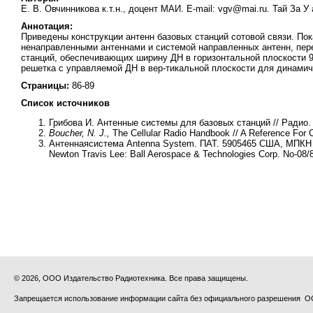
Е. В. Овчинникова к.т.н., доцент МАИ. E-mail: vgv@mai.ru. Тай За 
Аннотация:
Приведены конструкции антенн базовых станций сотовой связи. По
ненаправленными антеннами и системой направленных антенн, пер
станций, обеспечивающих ширину ДН в горизонтальной плоскости 90
решетка с управляемой ДН в вер-тикальной плоскости для динамич
Страницы:
86-89
Список источников
Грибова И. Антенные системы для базовых станций // Радио. 
Boucher, N. J.,
The Cellular Radio Handbook // A Reference For C
Антеннаясистема Antenna System. ПАТ. 5905465 США, МПКН 01Q 
Newton Travis Lee: Ball Aerospace & Technologies Corp. No-08/
© 2026, ООО Издательство Радиотехника. Все права защищены.
Запрещается использование информации сайта без официального разрешения О