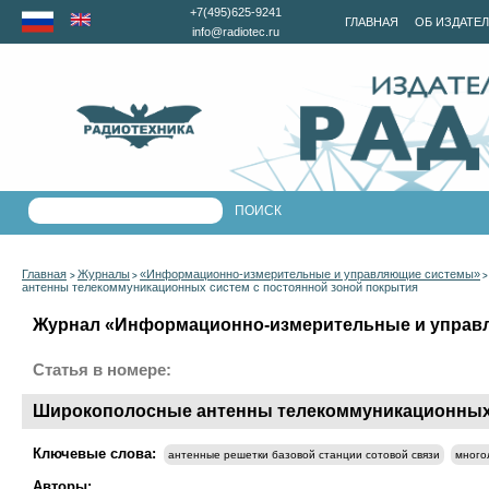
+7(495)625-9241
ГЛАВНАЯ
ОБ ИЗДАТЕ
info@radiotec.ru
Главная
Журналы
«Информационно-измерительные и управляющие системы»
>
>
антенны телекоммуникационных систем с постоянной зоной покрытия
Журнал «Информационно-измерительные и управля
Статья в номере:
Широкополосные антенны телекоммуникационных 
Ключевые слова:
антенные решетки базовой станции сотовой связи
много
Авторы: