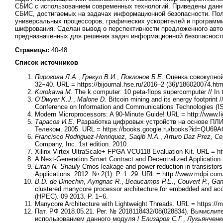
СБИС с использованием современных технологий. Приведены данн
СБИС, достигаемых на задачах информационной безопасности. Пол
универсальных процессоров, графических ускорителей и программ
шифрования. Сделан вывод о перспективности предложенного авт
предназначенных для решения задач информационной безопасност
Страницы:
40-48
Список источников
Пирогова Л.А.
,
Грекул В.И.
,
Поклонов Б.Е.
Оценка совокупной
32−40. URL = https://bijournal.hse.ru/2016–2 (36)/186020074.htm
Kurokawa M.
The k computer: 10 peta-flops supercomputer // In 
O’Dwyer K.J.
,
Malone D.
Bitcoin mining and its energy footprint 
Conference on Information and Communications Technologies (I
Modern Microprocessors: A 90-Minute Guide! URL = http://www.l
Тарасов И.Е.
Разработка цифровых устройств на основе ПЛИС
Телеком. 2005. URL = https://books.google.ru/books?id=QU6
Francisco Rodriguez-Henriquez
,
Saqib N.A.
,
Arturo Daz Prez, Ce
Company, Inc. 1st edition. 2010.
Xilinx Virtex UltraScale+ FPGA VCU118 Evaluation Kit. URL = ht
A Next-Generation Smart Contract and Decentralized Application 
Eitan N. Shauly
Cmos leakage and power reduction in transistors 
Applications. 2012. № 2(1). P. 1−29. URL = http://www.mdpi.com
B.D. de Dinechin
,
Ayrignac R.
,
Beaucamps P.E.
,
Couvert P.
,
Gan
clustered manycore processor architecture for embedded and ac
(HPEC). 09 2013. P. 1−6.
Manycore Architecture with Lightweight Threads. URL = https://m
Пат. РФ 2018.05.21. Рег. № 2018118432/08(028834). Вычисли
использованием данного модуля /
Елизаров С.Г.
,
Лукьянченко