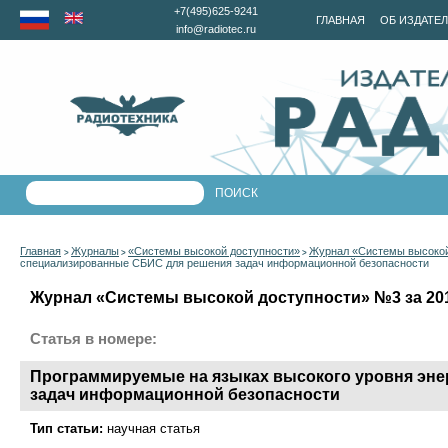
+7(495)625-9241
ГЛАВНАЯ
ОБ ИЗДАТЕ
info@radiotec.ru
Главная
Журналы
«Системы высокой доступности»
Журнал «Системы высокой 
>
>
>
специализированные СБИС для решения задач информационной безопасности
Журнал «Системы высокой доступности» №3 за 201
Статья в номере:
Программируемые на языках высокого уровня эн
задач информационной безопасности
Тип статьи:
научная статья