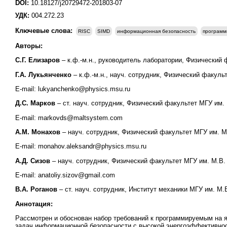
DOI:
10.18127/j20729472-201803-07
УДК:
004.272.23
Ключевые слова:
RISC
SIMD
информационная безопасность
програм
Авторы:
С.Г. Елизаров
– к.ф.-м.н., руководитель лаборатории, Физический 
Г.А. Лукьянченко
– к.ф.-м.н., науч. сотрудник, Физический факул
E-mail: lukyanchenko@physics.msu.ru
Д.С. Марков
– ст. науч. сотрудник, Физический факультет МГУ им.
E-mail: markovds@maltsystem.com
А.М. Монахов
– науч. сотрудник, Физический факультет МГУ им. 
E-mail: monahov.aleksandr@physics.msu.ru
А.Д. Сизов
– науч. сотрудник, Физический факультет МГУ им. М.В
E-mail: anatoliy.sizov@gmail.com
В.А. Роганов
– ст. науч. сотрудник, Институт механики МГУ им. М.
Аннотация:
Рассмотрен и обоснован набор требований к программируемым на
задач информационной безопасности с высокой энергоэффективност