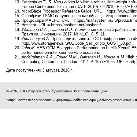
Kranenburg T.
,
R. Van Leuken
Mb-lite: a robust, light-weight sof
Europe Conference Exhibition (DATE 2010). 03 2010. P. 997−100
MicroBlaze Processor Reference Guide. URL = https://www.xili
С фабрики TSMC получены первые образцы микропроцессора MA
Процессоры MALT-C. URL = https://maltsystem.ru/ru/product/ma
Hashcat. URL = https://hashcat.net/hashcat/.
Удальцов В.А.
,
Павлов В.Э.
Увеличение скорости работы алг
Практика. Инновации. 2017. № 4(16). С. 5−11.
Кролевецкий А.
Производительность ГОСТ-шифрования на х86-
http://www.storagenews.ru/60/Code_Sec_cripto_GOST_60.pdf.
John M.
AES-GCM Encryption Performance on Intel® Xeon® E5 v3 
performance-on-intel-xeon-e5-v3-processors.
Abdelrahman A.A.
,
Fouad M.M.
,
Dahshan H.
,
Mousa A.M.
High p
Computing Conference. London. 2017. P. 1077−1085. URL = htt
Дата поступления:
3 августа 2018 г.
© 2026, ООО Издательство Радиотехника. Все права защищены.
Запрещается использование информации сайта без официального разрешения О