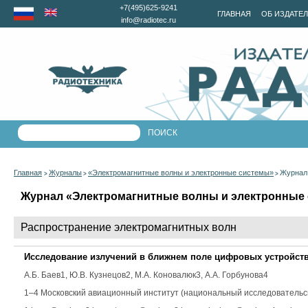
+7(495)625-9241
ГЛАВНАЯ
ОБ ИЗДАТЕ
info@radiotec.ru
Главная
Журналы
«Электромагнитные волны и электронные системы»
Журнал 
>
>
>
Журнал «Электромагнитные волны и электронные с
Распространение электромагнитных волн
Исследование излучений в ближнем поле цифровых устройст
А.Б. Баев
1,
Ю.В. Кузнецов
2,
М.А. Коновалюк
3,
А.А. Горбунова
4
1–4 Московский авиационный институт (национальный исследовательск