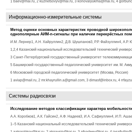
1 baev@mai.ru, 2 kuznetsovyv@mai.ru, 3 konovalyukma@mai.ru, 4 gorbu
Информационно-измерительные системы
Метод оценки основных характеристик проводной широкопо
однополярные АИМ-n-сигналы при наличии перекрёстных пом
И.М. Лернер
1,
А.Н. Хайруллин
2,
Д.В. Шушпанов
3,
Р.Р. Файзуллин
4,
А.Р. 
1,2,4 Казанский национальный исследовательский технический университ
3 Санкт-Петербургский государственный университет телекоммуникаций
5 Башкирский государственный педагогический университет им. М. Акмул
6 Московский городской педагогический университет (Москва, Россия)
1 aviap@mail.ru, 2 mr.khayrullin.a@gmail.com, 3 dimasf@inbox.ru, 4 rrfayz
Системы радиосвязи
Исследование методов классификации характера мобильности
А.А. Коробков
1,
А.К. Гайсин
2,
А.Ф. Надеев
3,
И.А. Сафиуллин
4,
И.П. Аша
1–5 Казанский национальный исследовательский технический университет
1 aakorobkov@kai.ru, 2 akgaysin@kai.ru, 3 afnadeev@kai.ru, 4 iasafiullin@