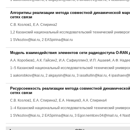
Алгоритмы реализации метода совместной динамической мар
сетях связи
С.В. Козлов
1,
Е.А. Спирина
2
1,2 Казанский национальный исследовательский технический университет
1 SVkozlov@kai.ru, 2 EASpirina@kai.ru
Модель взаимодействия элементов сети радиодоступа O-RAN
А.А. Коробков
1,
А.К. Гайсин
2,
И.А. Сафиуллин
3,
И.П. Ашаев
4,
А.Ф. Наде
1–5 Казанский национальный исследовательский технический университет
1 aakorobkov@kai.ru, 2 akgaysin@kai.ru, 3 iasafiullin@kai.ru, 4 ipashaev@
Ресурсоемкость реализации метода совместной динамическо
сетях связи
С.В. Козлов
1,
Е.А. Спирина
2,
Е.А. Немцев
3,
А.А. Спирина
4
1–4 Казанский национальный исследовательский технический университет
1 SVkozlov@kai.ru, 2 EASpirina@kai.ru, 3 Egor.nemtcev.04@mail.ru, 4 Na