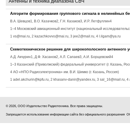
Антенны и техника диапазона СВЧ
Алгоритм формирования группового сигнала в нелинейных б
В.А. Шевцов
1,
В.О. Казачков
2,
Г.Н. Казаков
3,
И.Р. Летфуллин
4
1–4 Московский авиационный институт (национальный исследовательск
1 vs@mai.ru, 2 kazachkovvo@mai.ru, 3 jee2@mail.ru, 4 l.ilgam@ya.ru
Схемотехническое решение для широкополосного антенного у
А.Д. Акчурин
1,
Д.Ф. Хасанов
2,
А.Л. Сапаев
3,
А.И. Борщевский
4
1–3 Казанский (Приволжский) федеральный университет (г. Казань, Рос
4 АО «НПО Радиоэлектроника» им. В.И. Шимко (г. Казань, Россия)
1 adel.akchurin@kpfu.ru, 2 khasanv-danir@yandex.ru, 3 sal_16@mail.ru, 4
© 2026, ООО Издательство Радиотехника. Все права защищены.
Запрещается использование информации сайта без официального разрешения О