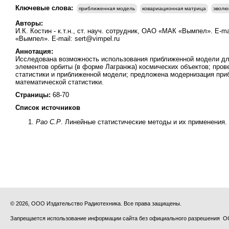
Ключевые слова:
приближенная модель
ковариационная матрица
эволю
Авторы:
И.К. Костин - к.т.н., ст. науч. сотрудник, ОАО «МАК «Вымпел». E-m
«Вымпел». E-mail: sert@vimpel.ru
Аннотация:
Исследована возможность использования приближенной модели для
элементов орбиты (в форме Лагранжа) космических объектов; пров
статистики и приближенной модели; предложена модернизация при
математической статистики.
Страницы:
68-70
Список источников
Рао С.Р
. Линейные статистические методы и их применения. 
© 2026, ООО Издательство Радиотехника. Все права защищены.
Запрещается использование информации сайта без официального разрешения О