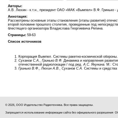
Авторы:
А.В. Люхин - к.т.н., президент ОАО «МАК «Вымпел» В.Ф. Гринько - 
Аннотация:
Рассмотрены основные этапы становления (этапы развития) отечес
второй половине прошлого столетия, проведенные под непосредств
блестящего организатора Владислава Георгиевича Репина.
Страницы:
59-63
Список источников
Корпорация Вымпел. Системы ракетно-космической обороны. 
Суханов С.А., Гринько В.Ф.
Динамика и направления развити
отечественной радиолокации / под ред.
А.С. Якунина.
М.: Сто
Гринько В.Ф., Люхин А.В., Суханов С.А.
Системы и средства 
© 2026, ООО Издательство Радиотехника. Все права защищены.
Запрещается использование информации сайта без официального разрешения О