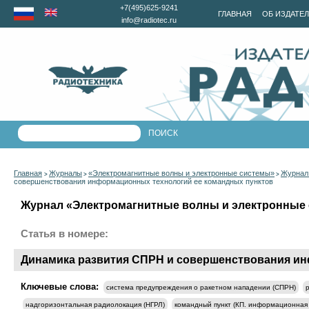
+7(495)625-9241
ГЛАВНАЯ
ОБ ИЗДАТЕ
info@radiotec.ru
Главная
Журналы
«Электромагнитные волны и электронные системы»
Журнал 
>
>
>
совершенствования информационных технологий ее командных пунктов
Журнал «Электромагнитные волны и электронные с
Статья в номере:
Динамика развития СПРН и совершенствования и
Ключевые слова:
система предупреждения о ракетном нападении (СПРН)
надгоризонтальная радиолокация (НГРЛ)
командный пункт (КП. информационная 