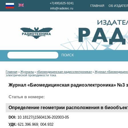
+7(495)625-9241
ГЛАВНАЯ
ОБ ИЗДАТЕ
info@radiotec.ru
Главная
Журналы
«Биомедицинская радиоэлектроника»
Журнал «Биомедицинск
>
>
>
электрической проводимости тока
Журнал «Биомедицинская радиоэлектроника» №3 за
Статья в номере:
Определение геометрии расположения в биообъект
DOI:
10.18127/j15604136-202003-05
УДК:
621.396.969; 004.932