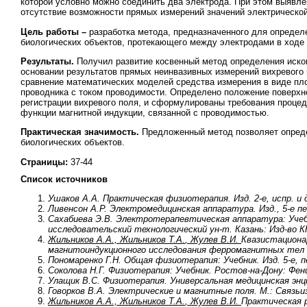
которой условно можно соединить два электрода. При этом выявле
отсутствие возможности прямых измерений значений электрической
Цель работы –
разработка метода, предназначенного для определ
биологических объектов, протекающего между электродами в ходе 
Результаты.
Получил развитие косвенный метод определения иском
основании результатов прямых неинвазивных измерений вихревого 
сравнение математических моделей средства измерения в виде пло
проводника с током проводимости. Определено положение поверхно
регистрации вихревого поля, и сформулированы требования проце
функции магнитной индукции, связанной с проводимостью.
Практическая значимость.
Предложенный метод позволяет опреде
биологических объектов.
Страницы:
37-44
Список источников
Ушаков А.А. Практическая физиотерапия. Изд. 2-е, испр. и
Ливенсон А.Р. Электромедицинская аппаратура. Изд., 5-е пер
Сахабиева Э.В. Электротерапевтическая аппаратура: Учеб.
исследовательский технологический ун-т. Казань: Изд-во К
Жильников А.А.,
Жильников Т.А.
,
Жулев В.И.
Квазистационар
магнитоиндукционного исследования ферромагнитных тел 
Пономаренко Г.Н. Общая физиотерапия: Учебник. Изд. 5-е, п
Соколова Н.Г. Физиотерапия: Учебник. Ростов-на-Дону: Феник
Улащик В.С. Физиотерапия. Универсальная медицинская энци
Говорков В.А. Электрические и магнитные поля. М.: Связьиз
Жильников А.А.,
Жильников Т.А.
,
Жулев В.И.
Практическая 