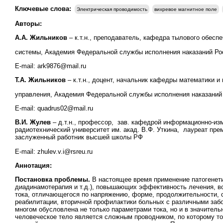
Ключевые слова:
Электрическая проводимость
вихревое магнитное поле
Авторы:
А.А. Жильников
– к.т.н., преподаватель, кафедра тылового обес
системы, Академия Федеральной службы исполнения наказаний Росс
E-mail: ark9876@mail.ru
Т.А. Жильников
– к.т.н., доцент, начальник кафедры математики
управления, Академия Федеральной службы исполнения наказаний Р
E-mail: quadrus02@mail.ru
В.И. Жулев
– д.т.н., профессор, зав. кафедрой информационно-и
радиотехнический университет им. акад. В.Ф. Уткина, лауреат прем
заслуженный работник высшей школы РФ
E-mail: zhulev.v.i@rsreu.ru
Аннотация:
Постановка проблемы.
В настоящее время применение патогенети
диадинамотерапия и т.д.), повышающих эффективность лечения, вс
тока, отличающегося по напряжению, форме, продолжительности, 
реабилитации, вторичной профилактики больных с различными заб
многом обусловлена не только параметрами тока, но и в значитель
человеческое тело является сложным проводником, по которому то