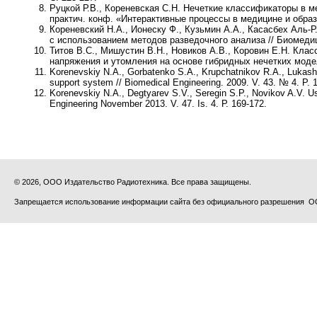
Руцкой Р.В., Кореневская С.Н.
Нечеткие классификаторы в ме
практич. конф. «Интерактивные процессы в медицине и образо
Кореневский Н.А., Ионеску Ф., Кузьмин А.А., Касасбех Аль-Р
с использованием методов разведочного анализа // Биомедиц
Титов В.С., Мишустин В.Н., Новиков А.В., Коровин Е.Н
. Клас
напряжения и утомления на основе гибридных нечетких моделе
Korenevskiy N.A., Gorbatenko S.A., Krupchatnikov R.A., Lukash
support system // Biomedical Engineering. 2009. V. 43. № 4. P. 
Korenevskiy N.A., Degtyarev S.V., Seregin S.P., Novikov A.V.
Us
Engineering November 2013. V. 47. Is. 4. Р. 169-172.
© 2026, ООО Издательство Радиотехника. Все права защищены.
Запрещается использование информации сайта без официального разрешения О