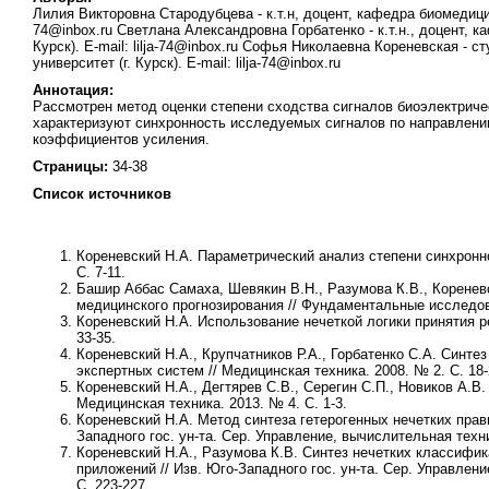
Лилия Викторовна Стародубцева - к.т.н, доцент, кафедра биомедицин
74@inbox.ru Светлана Александровна Горбатенко - к.т.н., доцент,
Курск). E-mail: lilja-74@inbox.ru Софья Николаевна Кореневская 
университет (г. Курск). E-mail: lilja-74@inbox.ru
Аннотация:
Рассмотрен метод оценки степени сходства сигналов биоэлектрич
характеризуют синхронность исследуемых сигналов по направлени
коэффициентов усиления.
Страницы:
34-38
Список источников
Кореневский Н.А.
Параметрический анализ степени синхроннос
С. 7-11.
Башир Аббас Самаха, Шевякин В.Н., Разумова К.В., Коренев
медицинского прогнозирования // Фундаментальные исследова
Кореневский Н.А.
Использование нечеткой логики принятия р
33-35.
Кореневский Н.А.
,
Крупчатников Р.А., Горбатенко С.А.
Синтез
экспертных систем // Медицинская техника. 2008. № 2. С. 18-
Кореневский Н.А., Дегтярев С.В., Серегин С.П., Новиков А.В.
Медицинская техника. 2013. № 4. С. 1-3.
Кореневский Н.А.
Метод синтеза гетерогенных нечетких прав
Западного гос. ун-та. Сер. Управление, вычислительная техн
Кореневский Н.А., Разумова К.В.
Синтез нечетких классифи
приложений // Изв. Юго-Западного гос. ун-та. Сер. Управле
С. 223-227.