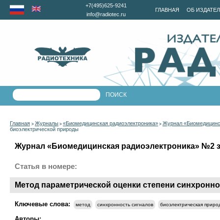
+7(495)625-9241
ГЛАВНАЯ
ОБ ИЗДАТЕ
info@radiotec.ru
Главная
Журналы
«Биомедицинская радиоэлектроника»
Журнал «Биомедицинск
>
>
>
биоэлектрической природы
Журнал «Биомедицинская радиоэлектроника» №2 за
Статья в номере:
Метод параметрической оценки степени синхронн
Ключевые слова:
метод
синхронность сигналов
биоэлектрическая приро
Авторы: