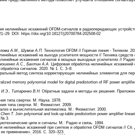
кция нелинейных искажений OFDM-сигналов в радиопередающих устройств
1–29. DOI: https://doi.org/10.18127/j20700784-202508-02
Шлома А.М., Шумов А.П.
Технология OFDM // Горячая линия - Телеком. 20
инейных искажений на выходе усилителя мощности // Техника средств с
елинейные искажения сигналов в мощных выходных усилителях // Радиоте
мошенко А.С., Бахтин А.А.
Цифровая обработка нелинейных искажений 
обработка сигналов. 2020. № 1. С. 3–8.
ральный метод синтеза корректирующих нелинейных элементов для пере
alized memory polynomial model for digital predistortion of RF power amplifie
 И.Э., Титаренко В.Н.
Обратные задачи и методы их решения. Приложен
ния типа свертки. М: Наука. 1978.
ия типа свертки. М.: Физматлит. 2009.
ализ и вычислительная математика. М.: Физматлит. 2000.
 Chen T.
Join polynomial and look-up-table predistortion power amplifier lineari
. № 3.
иотехнические цепи и сигналы. М.: Радио и связь. 1994.
я нелинейных искажений при синтезе и обработке OFDM сигналов // Сб.
ее применение». 2016. С. 320–323.