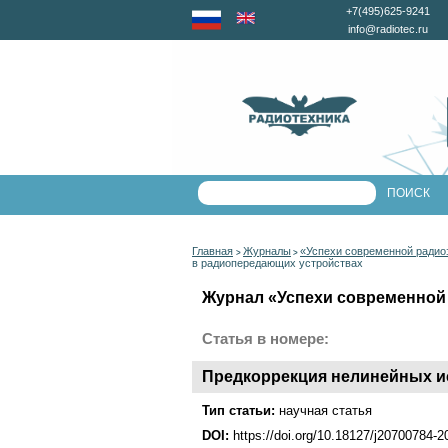
+7(495)625-9241
info@radiotec.ru
Главная
Журналы
«Успехи современной радио
>
>
в радиопередающих устройствах
Журнал «Успехи современной 
Статья в номере:
Предкоррекция нелинейных и
Тип статьи:
научная статья
DOI:
https://doi.org/10.18127/j20700784-