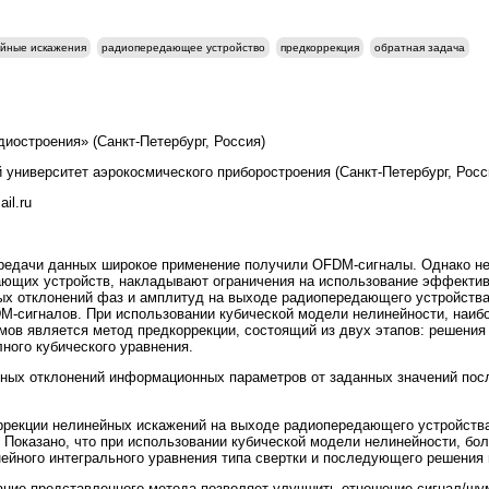
йные искажения
радиопередающее устройство
предкоррекция
обратная задача
иостроения» (Санкт-Петербург, Россия)
 университет аэрокосмического приборостроения (Санкт-Петербург, Росс
il.ru
редачи данных широкое применение получили OFDM-сигналы. Однако не
ющих устройств, накладывают ограничения на использование эффектив
ых отклонений фаз и амплитуд на выходе радиопередающего устройства
-сигналов. При использовании кубической модели нелинейности, наибо
в является метод предкоррекции, состоящий из двух этапов: решения 
ного кубического уравнения.
тных отклонений информационных параметров от заданных значений по
рекции нелинейных искажений на выходе радиопередающего устройства
. Показано, что при использовании кубической модели нелинейности, б
ейного интегрального уравнения типа свертки и последующего решения 
ние представленного метода позволяет улучшить отношение сигнал/шу