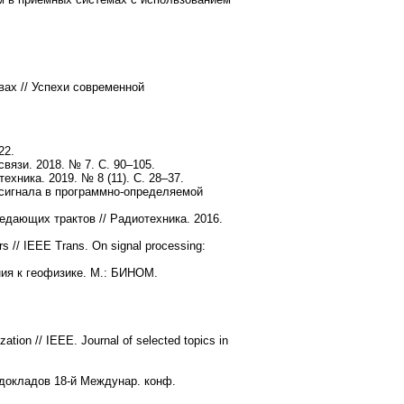
ах // Успехи современной
22.
вязи. 2018. № 7. С. 90–105.
хника. 2019. № 8 (11). С. 28–37.
сигнала в программно-определяемой
дающих трактов // Радиотехника. 2016.
rs // IEEE Trans. On signal processing:
ия к геофизике. М.: БИНОМ.
zation // IEEE. Journal of selected topics in
 докладов 18-й Междунар. конф.