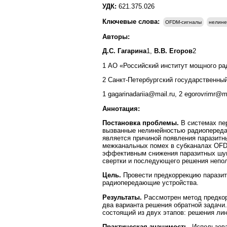
УДК:
621.375.026
Ключевые слова:
OFDM-сигналы
нелине
Авторы:
Д.С. Гагарина
1,
В.В. Егоров
2
1 АО «Российский институт мощного рад
2 Санкт-Петербургский государственный
1 gagarinadariia@mail.ru, 2 egorovrimr@ma
Аннотация:
Постановка проблемы.
В системах пе
вызванные нелинейностью радиопереда
является причиной появления паразитн
межканальных помех в субканалах OFDM
эффективным снижения паразитных шумо
свертки и последующего решения непол
Цель.
Провести предкоррекцию парази
радиопередающие устройства.
Результаты.
Рассмотрен метод предкор
два варианта решения обратной задачи
состоящий из двух этапов: решения лин
Практическая значимость.
Использова