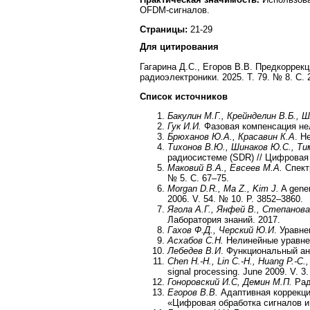
OFDM-сигналов.
Страницы:
21-29
Для цитирования
Гагарина Д.С., Егоров В.В. Предкорре
радиоэлектроники. 2025. T. 79. № 8. С. 2
Список источников
Бакулин М.Г., Крейнделин В.Б., 
Гук И.И.
Фазовая компенсация нел
Брюханов Ю.А., Красавин К.А
. Н
Тихонов В.Ю., Шинаков Ю.С., Ти
радиосистеме (SDR) // Цифровая 
Маковий В.А., Евсеев М.А.
Спект
№ 5. С. 67–75.
Morgan D.R., Ma Z., Kim J.
A gener
2006. V. 54. № 10. P. 3852–3860.
Ягола А.Г., Янфей В., Степанова
Лаборатория знаний. 2017.
Гахов Ф.Д., Черский Ю.И
. Уравне
Асхабов С.Н.
Нелинейные уравнен
Лебедев В.И
. Функциональный ан
Chen H.-H., Lin C.-H., Huang P.-C.,
signal processing. June 2009. V. 3
Гоноровский И.С, Демин М.П.
Рад
Егоров В.В.
Адаптивная коррекци
«Цифровая обработка сигналов и 