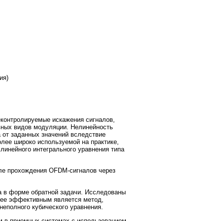
ия)
контролируемые искажения сигналов,
ных видов модуляции. Нелинейность
 от заданных значений вследствие
лее широко используемой на практике,
линейного интегрального уравнения типа
сле прохождения OFDM-сигналов через
 в форме обратной задачи. Исследованы
олее эффективным является метод,
неполного кубического уравнения.
м в приемных системах с использованием