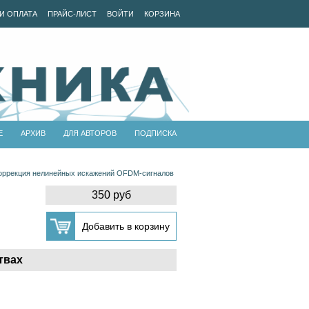
И ОПЛАТА
ПРАЙС-ЛИСТ
ВОЙТИ
КОРЗИНА
Е
АРХИВ
ДЛЯ АВТОРОВ
ПОДПИСКА
оррекция нелинейных искажений OFDM-сигналов
350 руб
твах