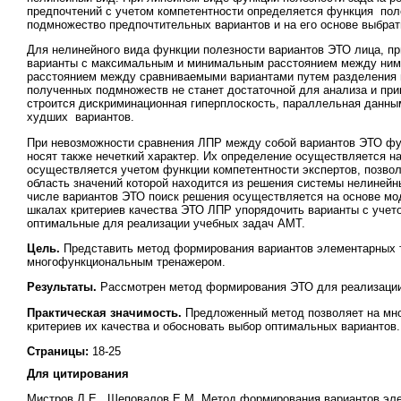
предпочтений с учетом компетентности определяется функция пол
подмножество предпочтительных вариантов и на его основе выбра
Для нелинейного вида функции полезности вариантов ЭТО лица, пр
варианты с максимальным и минимальным расстоянием между ним
расстоянием между сравниваемыми вариантами путем разделения 
полученных подмножеств не станет достаточной для анализа и пр
строится дискриминационная гиперплоскость, параллельная данн
худших вариантов.
При невозможности сравнения ЛПР между собой вариантов ЭТО фун
носят также нечеткий характер. Их определение осуществляется н
осуществляется учетом функции компетентности экспертов, позво
область значений которой находится из решения системы нелиней
числе вариантов ЭТО поиск решения осуществляется на основе м
шкалах критериев качества ЭТО ЛПР упорядочить варианты с учето
оптимальные для реализации учебных задач АМТ.
Цель.
Представить метод формирования вариантов элементарных т
многофункциональным тренажером.
Результаты.
Рассмотрен метод формирования ЭТО для реализации
Практическая значимость.
Предложенный метод позволяет на мно
критериев их качества и обосновать выбор оптимальных вариантов.
Страницы:
18-25
Для цитирования
Мистров Л.Е., Шеповалов Е.М. Метод формирования вариантов эл