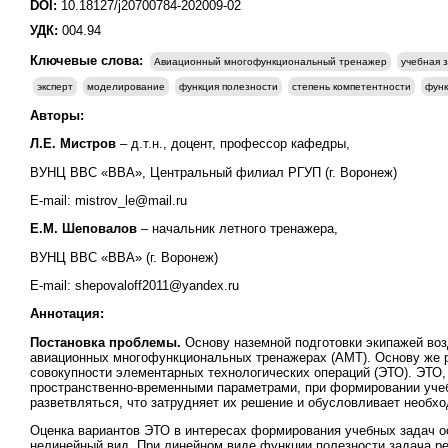
DOI:
10.18127/j20700784-202009-02
УДК:
004.94
Ключевые слова:
Авиационный многофункциональный тренажер
учебная 
эксперт
моделирование
функция полезности
степень компетентности
функ
Авторы:
Л.Е. Мистров
– д.т.н., доцент, профессор кафедры,
ВУНЦ ВВС «ВВА», Центральный филиал РГУП (г. Воронеж)
E-mail: mistrov_le@mail.ru
Е.М. Шеповалов
– начальник летного тренажера,
ВУНЦ ВВС «ВВА» (г. Воронеж)
E-mail: shepovaloff2011@yandex.ru
Аннотация:
Постановка проблемы.
Основу наземной подготовки экипажей во
авиационных многофункциональных тренажерах (АМТ). Основу же р
совокупности элементарных технологических операций (ЭТО). ЭТО
пространственно-временными параметрами, при формировании учебн
разветвляться, что затрудняет их решение и обусловливает необх
Оценка вариантов ЭТО в интересах формирования учебных задач о
нелинейный вид. При линейном виде функции полезности задача ре