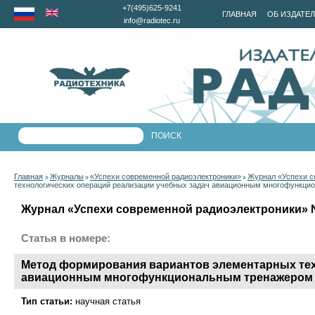
+7(495)625-9241
ГЛАВНАЯ
ОБ ИЗДАТЕ
info@radiotec.ru
Главная
Журналы
«Успехи современной радиоэлектроники»
Журнал «Успехи с
>
>
>
технологических операций реализации учебных задач авиационным многофункци
Журнал «Успехи современной радиоэлектроники» №9
Статья в номере:
Метод формирования вариантов элементарных тех
авиационным многофункциональным тренажером
Тип статьи:
научная статья