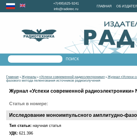
+7(495)625-9241
ГЛАВНАЯ
ОБ ИЗДАТЕ
info@radiotec.ru
Главная
Журналы
«Успехи современной радиоэлектроники»
Журнал «Успехи с
>
>
>
фазового метода пеленгования источников радиоизлучения
Журнал «Успехи современной радиоэлектроники» №1
Статья в номере:
Исследование моноимпульсного амплитудно-фазов
Тип статьи:
научная статья
УДК:
621.396