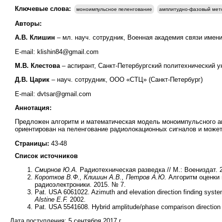
Ключевые слова:
моноимпульсное пеленгование
амплитудно-фазовый мет
Авторы:
А.В. Клишин
– мл. науч. сотрудник, Военная академия связи име
E-mail: klishin84@gmail.com
М.В. Клестова
– аспирант, Санкт-Петербургский политехнический у
Д.В. Царик
– науч. сотрудник, ООО «СТЦ» (Санкт-Петербург)
E-mail: dvtsar@gmail.com
Аннотация:
Предложен алгоритм и математическая модель моноимпульсного а
ориентирован на пеленгование радиолокационных сигналов и может
Страницы:
43-48
Список источников
Смирнов Ю.А.
Радиотехническая разведка // М.: Воениздат. 
Коротков В.Ф., Клишин А.В., Петров А.Ю.
Алгоритм оценки 
радиоэлектроники. 2015. № 7.
Pat. USA 6061022. Azimuth and elevation direction finding syst
Alstine E.F.
2002.
Pat. USA 5541608. Hybrid amplitude/phase comparison direction 
Дата поступления:
5 сентября 2017 г.