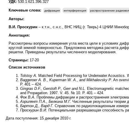
УДК:
530.1:621.396.327
Ключевые слова:
дифракция
интерференция
распространение радиово
Авторы:
В.И. Проскурин
– к.т.н., с.н.с., ВНС НИЦ (г. Тверь) 4 ЦНИИ Миноб
Аннотация:
Рассмотрены вопросы измерения угла места цели в условиях дифр
круглой земной поверхностью. Предложена методика расчета дифр
решетки. Приведены результаты численного моделирования.
Страницы:
17-20
Список источников
Tolstoy
A
. Matched Field Processing for Underwater Acoustics. W
Baggeroer A. B., Kuperman W. A., and Mikhalevsky P
. An overv
P. 401 – 424.
Gingras D.F., Gerstoft P., Gerr and N.L.
Electromagnetic matched-
and Propagation
.
1997. V. 45. № 10. P. 401 – 424.
Фок В.А.
Проблемы дифракции и распространения электромагн
Азрилянт П.А., Белкина М.Г.
Численные результаты теории д
Бартон Д., Вард Г.
Справочник по радиолокационным измерени
Проскурин В.И.
Потенциальная разрешающая способность ради
Дата поступления:
15 декабря 2010 г.