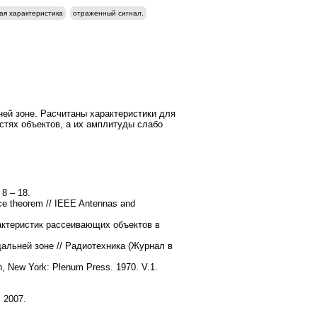
ая характеристика
отраженный сигнал.
ей зоне. Расчитаны характеристики для
стях объектов, а их амплитуды слабо
8 – 18.
ence theorem // IEEE Antennas and
актеристик рассеивающих объектов в
альней зоне // Радиотехника
(Журнал в
n, New York: Plenum Press. 1970. V.1.
 2007.