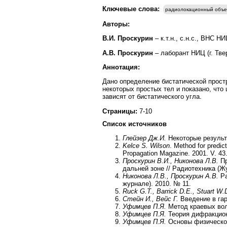
Ключевые слова:
радиолокационный объе
Авторы:
В.И. Проскурин
– к.т.н., с.н.с., ВНС 
А.В. Проскурин
– лаборант НИЦ (г. Тв
Аннотация:
Дано определение бистатической прост
некоторых простых тел и показано, что
зависят от бистатического угла.
Страницы:
7-10
Список источников
Глейзер Дж.И.
Некоторые результ
Kelce S. Wilson
. Method for predic
Propagation Magazine. 2001. V. 43.
Проскурин В.И., Никонова Л.В.
П
дальней зоне // Радиотехника (Жу
Никонова Л.В., Проскурин A.В.
Р
журнале). 2010. № 11.
Ruck G.T., Barrick D.E., Stuart W
Стейн И., Вейс Г.
Введение в га
Уфимцев П.Я.
Метод краевых вол
Уфимцев П.Я.
Теория дифракцион
Уфимцев П.Я.
Основы физической