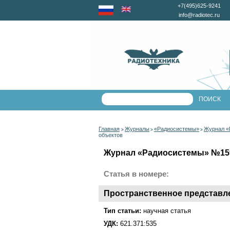
+7(495)625-9241
info@radiotec.ru
Главная
Журналы
«Радиосистемы»
Журнал «
>
>
>
объектов
Журнал «Радиосистемы» №159 
Статья в номере:
Пространственное представле
Тип статьи:
научная статья
УДК:
621.371:535