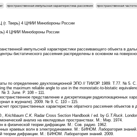
кт
пространственная импульсная характеристика рассеяния
пространственная частотн
НИЦ (г. Тверь) 4 ЦНИИ Минобороны России
ерь) 4 ЦНИИ Минобороны России
ранственной импульсной характеристики рассеивающего объекта в дальн
 центры бистатического рассеяния распределены в основном на поверхно
аты по определению двухпозиционной ЭПО // ТИИЭР. 1989. Т.77. № 5. С. 
ting the maximum reliable angle to use in the monostatic-to-bistatic equival
 № 3. June. P. 108 – 111.
ространственное представление и дискретизации радиолокационных хар
рнал в журнале). 2009. № 9. С. 110 – 115.
асчет пространственных характеристик обратного рассеяния объектов в д
.D., Krichbaum C.K.
Radar Cross Section Handbook / ed. by
G.T.Ruck
. Londo
рмонический анализ на евклидовых пространствах. М.: Мир. 1974.
н в физической теории дифракции. М.: Сов. радио. 1962.
ных краевых волн в электродинамике. М.: БИНОМ. Лаборатория знаний.
 теории дифракции. М.: БИНОМ. Лаборатория знаний. 2009.