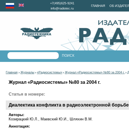
+7(495)625-9241
ГЛАВНАЯ
ОБ ИЗДАТЕ
info@radiotec.ru
Главная
Журналы
«Радиосистемы»
Журнал «Радиосистемы» №80 за 2004 г.
Д
>
>
>
>
Журнал «Радиосистемы» №80 за 2004 г.
Статья в номере:
Диалектика конфликта в радиоэлектронной борьбе
Авторы:
Козирацкий Ю.Л., Маевский Ю.И., Шляхин В.М.
Аннотация: