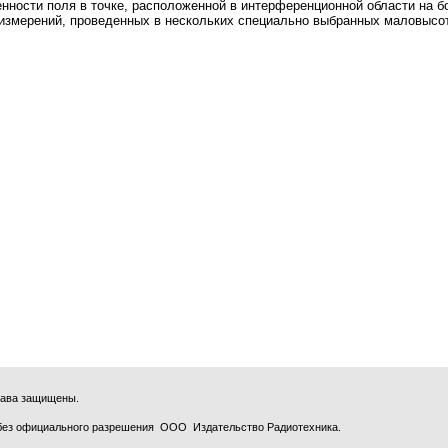
ности поля в точке, расположенной в интерференционной области на б
 измерений, проведенных в нескольких специально выбранных маловысот
права защищены.
без официального разрешения ООО Издательство Радиотехника.