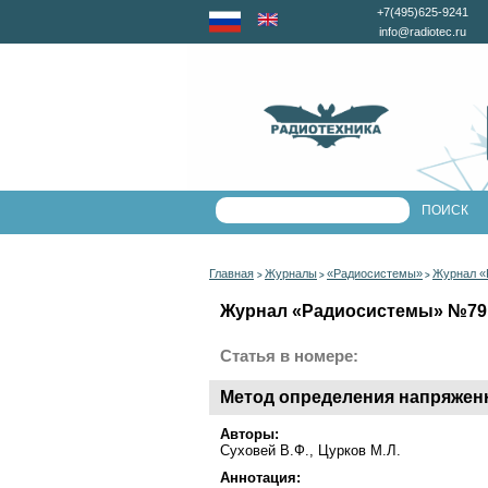
+7(495)625-9241
info@radiotec.ru
Главная
Журналы
«Радиосистемы»
Журнал «
>
>
>
Журнал «Радиосистемы» №79 з
Статья в номере:
Метод определения напряжен
Авторы:
Суховей В.Ф., Цурков М.Л.
Аннотация: