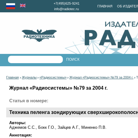
+7(495)625-9241
ГЛАВНАЯ
ОБ ИЗДАТЕ
info@radiotec.ru
Главная
Журналы
«Радиосистемы»
Журнал «Радиосистемы» №79 за 2004 г.
Т
>
>
>
>
Журнал «Радиосистемы» №79 за 2004 г.
Статья в номере:
Техника пеленга зондирующих сверхширокополос
Авторы:
Аджемов С.С., Бокк Г.О., Зайцев А.Г., Миненко П.В.
Аннотация: