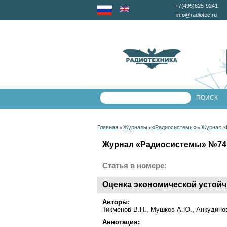
+7(495)625-9241
info@radiotec.ru
Главная
Журналы
«Радиосистемы»
Журнал «
>
>
>
Журнал «Радиосистемы» №74 з
Статья в номере:
Оценка экономической устойч
Авторы:
Тикменов В.Н., Мушков А.Ю., Анкудино
Аннотация: