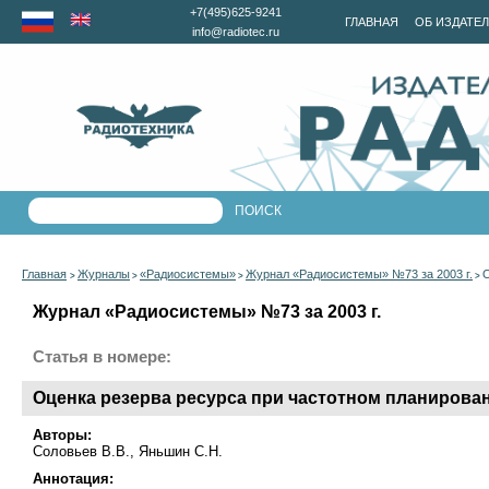
+7(495)625-9241
ГЛАВНАЯ
ОБ ИЗДАТЕ
info@radiotec.ru
Главная
Журналы
«Радиосистемы»
Журнал «Радиосистемы» №73 за 2003 г.
О
>
>
>
>
Журнал «Радиосистемы» №73 за 2003 г.
Статья в номере:
Оценка резерва ресурса при частотном планирова
Авторы:
Соловьев В.В., Яньшин С.Н.
Аннотация: