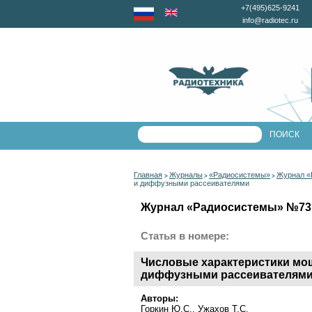
+7(495)625-9241
info@radiotec.ru
Главная
Журналы
«Радиосистемы»
Журнал «
>
>
>
и диффузными рассеивателями
Журнал «Радиосистемы» №73 з
Статья в номере:
Числовые характеристики мощ
диффузными рассеивателям
Авторы:
Горкин Ю.С., Ужахов Т.С.