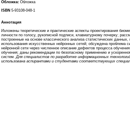
Обложка:
Обложка
ISBN
5-93108-048-1
Аннотация
Изложены теоретические и практические аспекты проектирования биом
личности по голосу, рукописной подписи, клавиатурному почерку; рас
построенные на основе классического анализа статистических данных, 
использования искусственных нейронных сетей; обсуждена проблема си
нейронной сети через численное описание дефектов процесса обучения
обучения; даны рекомендации по безопасному применению и ускоренно
систем.
Для специалистов по разработке информационных технолог
использована аспирантами и студентами соответствующих специа