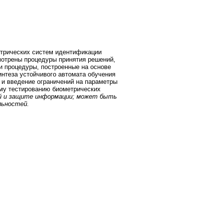
етрических систем идентификации
смотрены процедуры принятия решений,
и процедуры, построенные на основе
нтеза устойчивого автомата обучения
 и введение ограничений на параметры
му тестированию биометрических
ий и защите информации; может быть
льностей.