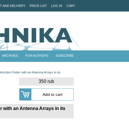
T AND DELIVERY
PRICE-LIST
LOG IN
CART
ARCHIVES
FOR AUTHORS
SUBSCRIBE
irection Finder with an Antenna Arrays in its
350 rub
r with an Antenna Arrays in its