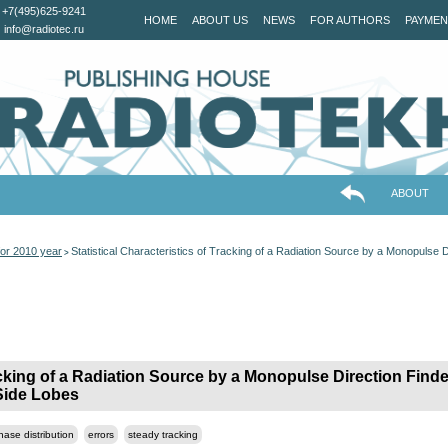
+7(495)625-9241
HOME
ABOUT US
NEWS
FOR AUTHORS
PAYMEN
info@radiotec.ru
ABOUT
or 2010 year
Statistical Characteristics of Tracking of a Radiation Source by a Monopulse D
>
racking of a Radiation Source by a Monopulse Direction Finde
Side Lobes
ase distribution
errors
steady tracking