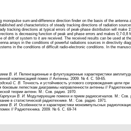
g monopulse sum-and-difference direction finder on the basis of the antenna a
stablished and characteristics of steady tracking directions of radiation source
dy tracking directions at typical errors of peak-phase distribution will make 15
irections is decreasing function of peak and phase errors and makes 0,7-0,8 fr
 of drift of system to it are received. The received results can be used at th
enna arrays in the conditions of powerful radiations sources in directivity dia
ystems in the conditions of difficult radio-electronic conditions. In the manusc
геев В. И.
Пеленгационные и флуктуационные характеристики амплитуд
енной компенсацией помех // Антенны. 2009. № 4. С. 59-65.
одский С. В.
Точность и устойчивость углового сопровождения цели при
боковым лепесткам диаграммы направленности антенны // Радиотехника.
ской теории антенн. М.: Сов. радио. 1970.
Карпухин В. И.
Модулирующие помехи и прием радиосигналов. М.: Сов. р
ие в статистической радиотехнике. М.: Сов. радио. 1971.
геев В. И.
Особенности и характеристики моноимпульсных радиолокацио
омех // Радиотехника. 2009. № 6. С. 69-74