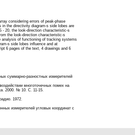
rray considering errors of peak-phase
s in the directivity diagram-s side lobes are
 - 20, the look-direction characteristic-s
om the look-direction characteristic-s
e analysis of functioning of tracking systems
gram-s side lobes influence and at
ript 6 pages of the text, 4 drawings and 6
ных суммарно-разностных измерителей
 воздействии многоточечных помех на
 2000. № 10. С. 11-15.
адио. 1972.
нных измерителей угловых координат с