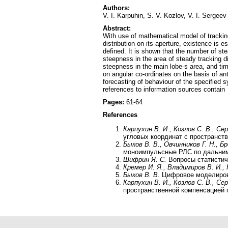
Authors:
V. I. Karpuhin, S. V. Kozlov, V. I. Sergeev
Abstract:
With use of mathematical model of trackin
distribution on its aperture, existence is e
defined. It is shown that the number of stea
steepness in the area of steady tracking d
steepness in the main lobe-s area, and time
on angular co-ordinates on the basis of ant
forecasting of behaviour of the specified s
references to information sources contain
Pages:
61-64
References
Карпухин В. И., Козлов С. В., Сер
угловых координат с пространств
Быков В. В., Овчинников Г. Н., Бр
моноимпульсные РЛС по дальним 
Шифрин Я. С.
Вопросы статистиче
Кремер И. Я., Владимиров В. И., 
Быков В. В.
Цифровое моделирован
Карпухин В. И., Козлов С. В., Сер
пространственной компенсацией п