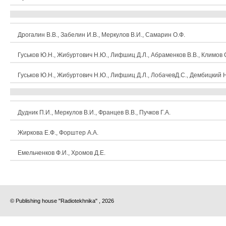
Дрогалин В.В., Забелин И.В., Меркулов В.И., Самарин О.Ф.
Гуськов Ю.Н., Жибуртович Н.Ю., Лифшиц Д.Л., Абраменков В.В., Климов 
Гуськов Ю.Н., Жибуртович Н.Ю., Лифшиц Д.Л., ЛобачевД.С., Дембицкий Н
Дудник П.И., Меркулов В.И., Францев В.В., Пучков Г.А.
Жиркова Е.Ф., Форштер А.А.
Емельченков Ф.И., Хромов Д.Е.
© Publishing house "Radiotekhnika" , 2026