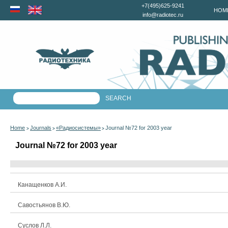
+7(495)625-9241
HOM
info@radiotec.ru
Home
Journals
«Радиосистемы»
Journal №72 for 2003 year
>
>
>
Journal №72 for 2003 year
Канащенков А.И.
Савостьянов В.Ю.
Суслов Л.Л.