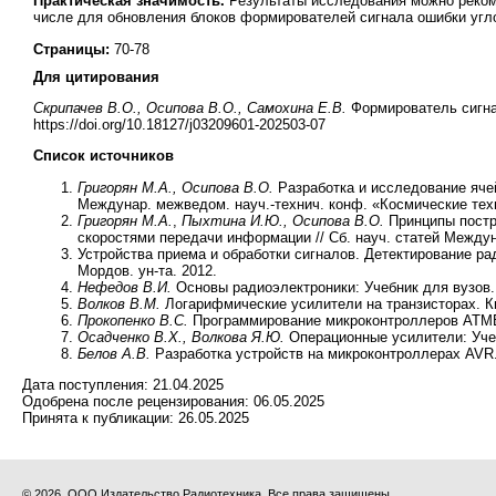
Практическая значимость.
Результаты исследования можно реком
числе для обновления блоков формирователей сигнала ошибки угло
Страницы:
70-78
Для цитирования
Скрипачев В.О., Осипова В.О., Самохина Е.В.
Формирователь сигнал
https://doi.org/10.18127/j03209601-202503-07
Список источников
Григорян М.А., Осипова В.О.
Разработка и исследование ячей
Междунар. межведом. науч.-технич. конф. «Космические техн
Григорян М.А.
,
Пыхтина И.Ю., Осипова В.О.
Принципы постр
скоростями передачи информации // Сб. науч. статей Междун
Устройства приема и обработки сигналов. Детектирование рад
Мордов. ун-та. 2012.
Нефедов В.И.
Основы радиоэлектроники: Учебник для вузов.
Волков В.М.
Логарифмические усилители на транзисторах. Ки
Прокопенко В.С.
Программирование микроконтроллеров ATMEL
Осадченко В.Х., Волкова Я.Ю.
Операционные усилители: Учеб
Белов А.В.
Разработка устройств на микроконтроллерах AVR. 
Дата поступления:
21.04.2025
Одобрена после рецензирования:
06.05.2025
Принята к публикации:
26.05.2025
© 2026, ООО Издательство Радиотехника. Все права защищены.