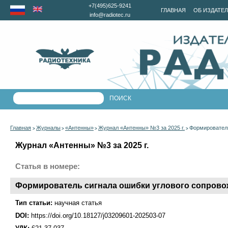
+7(495)625-9241
ГЛАВНАЯ
ОБ ИЗДАТЕ
info@radiotec.ru
Главная
Журналы
«Антенны»
Журнал «Антенны» №3 за 2025 г.
Формирователь
>
>
>
>
Журнал «Антенны» №3 за 2025 г.
Статья в номере:
Формирователь сигнала ошибки углового сопров
Тип статьи:
научная статья
DOI:
https://doi.org/10.18127/j03209601-202503-07