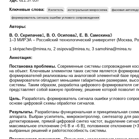
УДК:
621.37.037
Ключевые слова:
Усилитель
интегральная микросхема
фазовая автоподс
формирователь сигнала ошибки углового сопровождения
Авторы:
В. О. Скрипачев
1
,
В. О. Осипова
2
, Е. В. Самохина
3
1–3 МИРЭА – Российский технологический университет (Москва, Ро
1 skripachev@mirea.ru, 2 osipova@mirea.ru, 3 samohina@mirea.ru
Аннотация:
Постановка проблемы.
Современные системы сопровождения косм
на объект. Ключевым элементом таких систем является формиров
формирователей реализованы на аналоговой элементной базе пред
формирователи обладают меньшими габаритными размерами, высок
системы. Таким образом, разработка цифрового формирователя си
представляет собой важную проблему, решение которой позволит 
Цель.
Разработать формирователь сигнала ошибки углового сопров
основе цифровой схемы обработки сигналов.
Результаты.
Разработаны функциональная и принципиальная схемы
аппарата. Выбран усилитель, микроконтроллер, синтезатор для р
детектирование, прямой цифровой синтез частот, выделение сигна
максимальное отклонение (+6 В и –6 В), половинное отклонение (+
выбранных решений и работоспособность системы.