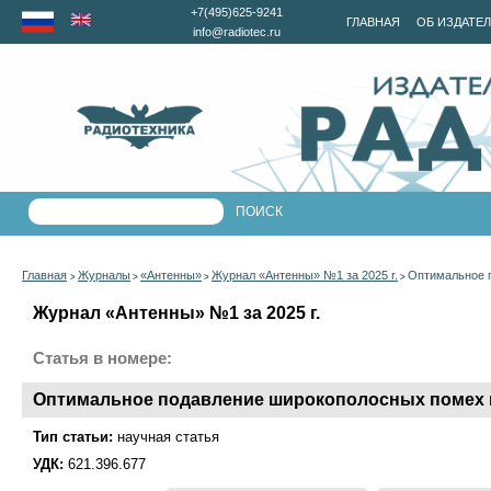
+7(495)625-9241
ГЛАВНАЯ
ОБ ИЗДАТЕ
info@radiotec.ru
Главная
Журналы
«Антенны»
Журнал «Антенны» №1 за 2025 г.
Оптимальное 
>
>
>
>
Журнал «Антенны» №1 за 2025 г.
Статья в номере:
Оптимальное подавление широкополосных помех 
Тип статьи:
научная статья
УДК:
621.396.677