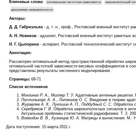
Ключевые слова:
оптимальная частотная зависимость
широкополосный си
диаграмма направленности
Авторы:
Д. Д. Габриэльян
- д. т. н., проф., Ростовский военный институт р
А. Н. Новиков
- адъюнкт, Ростовский военный институт ракетных во
И. Г. Цыпорина
- аспирант, Ростовский технологический институт
Аннотация:
Рассмотрен оптимальный метод пространственной обработки широк
оптимальной частотной зависимости весовых коэффициентов в соот
представлены результаты численного моделирования.
Страницы:
68-71
Список источников
Монзинго Р. А., Миллер Т. У.
Адаптивные антенные решетки. М
Пистолькорс А. А., Литвинов О. С.
Введение в теорию адапт
Журавлев А. К., Лукошин А. П., Поддубный С. С.
Обработка с
Серебряков Г. В.
Обработка широкополосных сигналов в антен
Актуальные проблемы статистической радиофизики. Т. 3. 2004
Воеводин В. В., Кузнецов Ю. А.
Матрицы и вычисления. М.: Н
Дата поступления:
15 марта 2011 г.