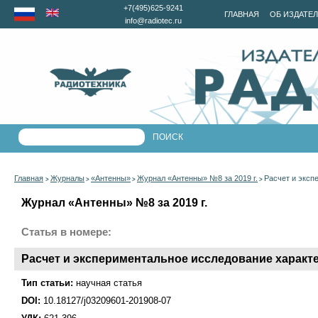
+7(495)625-9241
ГЛАВНАЯ
ОБ ИЗДАТЕ
info@radiotec.ru
Главная
Журналы
«Антенны»
Журнал «Антенны» №8 за 2019 г.
Расчет и эксп
>
>
>
>
Журнал «Антенны» №8 за 2019 г.
Статья в номере:
Расчет и экспериментальное исследование характ
Тип статьи:
научная статья
DOI:
10.18127/j03209601-201908-07