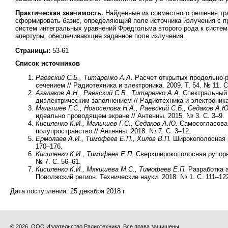
Практическая значимость.
Найденные из совместного решения тр
сформировать базис, определяющий поле источника излучения с п
систем интегральных уравнений Фредгольма второго рода к систе
апертуры, обеспечивающие заданное поле излучения.
Страницы:
53-61
Список источников
Раевский С.Б., Титаренко А.А.
Расчет открытых продольно-
сечением // Радиотехника и электроника. 2009. Т. 54. № 11. С
Агалаков А.Н., Раевский С.Б., Титаренко А.А.
Спектральный 
диэлектрическим заполнением // Радиотехника и электроника. 
Малышев Г.С., Новоселова Н.А., Раевский С.Б., Седаков А.Ю
идеально проводящем экране // Антенны. 2015. № 3. С. 3–9.
Кисиленко К.И., Малышев Г.С., Седаков А.Ю.
Самосогласован
полупространство // Антенны. 2018. № 7. С. 3–12.
Ермолаев А.И., Тимофеев Е.П., Хилов В.П.
Широкополосная ру
170–176.
Кисиленко К.И., Тимофеев Е.П.
Сверхширокополосная рупорна
№ 7. С. 56–61.
Кисиленко К.И., Мякишева М.С., Тимофеев Е.П.
Разработка а
Поволжский регион. Технические науки. 2018. № 1. С. 111–12
Дата поступления:
25 декабря 2018 г
© 2026, ООО Издательство Радиотехника. Все права защищены.