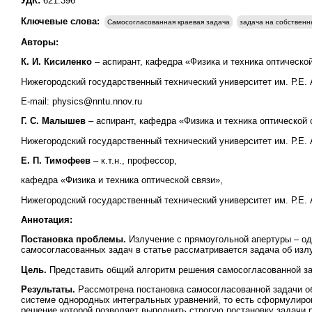
УДК:
621.396
Ключевые слова:
Самосогласованная краевая задача
задача на собствен
Авторы:
К. И. Кисиленко
– аспирант, кафедра «Физика и техника оптической
Нижегородский государственный технический университет им. Р.Е.
E-mail: physics@nntu.nnov.ru
Г. С. Малышев
– аспирант, кафедра «Физика и техника оптической 
Нижегородский государственный технический университет им. Р.Е.
Е. П. Тимофеев
– к.т.н., профессор,
кафедра «Физика и техника оптической связи»,
Нижегородский государственный технический университет им. Р.Е.
Аннотация:
Постановка проблемы.
Излучение с прямоугольной апертуры – од
самосогласованных задач в статье рассматривается задача об изл
Цель.
Представить общий алгоритм решения самосогласованной за
Результаты.
Рассмотрена постановка самосогласованной задачи об
системе однородных интегральных уравнений, то есть сформулиров
решение которой позволяет выполнить строгую постановку задачи р